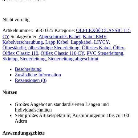
Nicht vorrätig
Artikelnummer:
568-0325
Kategorie:
ÖLFLEXⓇ CLASSIC 115
CY
Schlagwörter:
Abgeschirmtes Kabel
,
Kabel EMV
,
Kabelverschraubung
,
Lapp Kabel
,
Lappkabel
,
LIYCY
,
Ölbeständig
,
ölbeständige Steuerleitung
,
Ölfestes Kabel
,
Ölfex
,
Ölflex Classic 110
,
Ölflex Classic 110 CY
,
PVC Steuerleitung
,
Skintop
,
Steuerleitung
,
Steuerleitung abgeschirmt
Beschreibung
Zusätzliche Information
Rezensionen (0)
Nutzen
Großes Angebot an standardisierten Längen und
Individualschnitten
Sehr großes Artikelspektrum, Ausführungen mit bis zu 100
Adern
Anwendungsgebiete