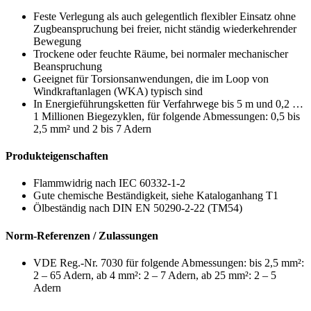
Feste Verlegung als auch gelegentlich flexibler Einsatz ohne
Zugbeanspruchung bei freier, nicht ständig wiederkehrender
Bewegung
Trockene oder feuchte Räume, bei normaler mechanischer
Beanspruchung
Geeignet für Torsionsanwendungen, die im Loop von
Windkraftanlagen (WKA) typisch sind
In Energieführungsketten für Verfahrwege bis 5 m und 0,2 …
1 Millionen Biegezyklen, für folgende Abmessungen: 0,5 bis
2,5 mm² und 2 bis 7 Adern
Produkteigenschaften
Flammwidrig nach IEC 60332-1-2
Gute chemische Beständigkeit, siehe Kataloganhang T1
Ölbeständig nach DIN EN 50290-2-22 (TM54)
Norm-Referenzen / Zulassungen
VDE Reg.-Nr. 7030 für folgende Abmessungen: bis 2,5 mm²:
2 – 65 Adern, ab 4 mm²: 2 – 7 Adern, ab 25 mm²: 2 – 5
Adern