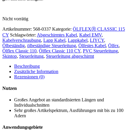
Nicht vorrätig
Artikelnummer:
568-0337
Kategorie:
ÖLFLEXⓇ CLASSIC 115
CY
Schlagwörter:
Abgeschirmtes Kabel
,
Kabel EMV
,
Kabelverschraubung
,
Lapp Kabel
,
Lappkabel
,
LIYCY
,
Ölbeständig
,
ölbeständige Steuerleitung
,
Ölfestes Kabel
,
Ölfex
,
Ölflex Classic 110
,
Ölflex Classic 110 CY
,
PVC Steuerleitung
,
Skintop
,
Steuerleitung
,
Steuerleitung abgeschirmt
Beschreibung
Zusätzliche Information
Rezensionen (0)
Nutzen
Großes Angebot an standardisierten Längen und
Individualschnitten
Sehr großes Artikelspektrum, Ausführungen mit bis zu 100
Adern
Anwendungsgebiete