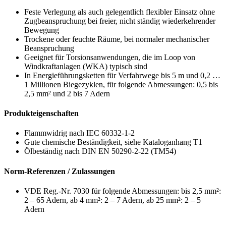
Feste Verlegung als auch gelegentlich flexibler Einsatz ohne
Zugbeanspruchung bei freier, nicht ständig wiederkehrender
Bewegung
Trockene oder feuchte Räume, bei normaler mechanischer
Beanspruchung
Geeignet für Torsionsanwendungen, die im Loop von
Windkraftanlagen (WKA) typisch sind
In Energieführungsketten für Verfahrwege bis 5 m und 0,2 …
1 Millionen Biegezyklen, für folgende Abmessungen: 0,5 bis
2,5 mm² und 2 bis 7 Adern
Produkteigenschaften
Flammwidrig nach IEC 60332-1-2
Gute chemische Beständigkeit, siehe Kataloganhang T1
Ölbeständig nach DIN EN 50290-2-22 (TM54)
Norm-Referenzen / Zulassungen
VDE Reg.-Nr. 7030 für folgende Abmessungen: bis 2,5 mm²:
2 – 65 Adern, ab 4 mm²: 2 – 7 Adern, ab 25 mm²: 2 – 5
Adern