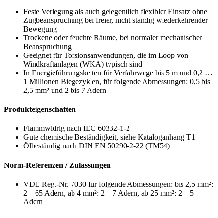
Feste Verlegung als auch gelegentlich flexibler Einsatz ohne
Zugbeanspruchung bei freier, nicht ständig wiederkehrender
Bewegung
Trockene oder feuchte Räume, bei normaler mechanischer
Beanspruchung
Geeignet für Torsionsanwendungen, die im Loop von
Windkraftanlagen (WKA) typisch sind
In Energieführungsketten für Verfahrwege bis 5 m und 0,2 …
1 Millionen Biegezyklen, für folgende Abmessungen: 0,5 bis
2,5 mm² und 2 bis 7 Adern
Produkteigenschaften
Flammwidrig nach IEC 60332-1-2
Gute chemische Beständigkeit, siehe Kataloganhang T1
Ölbeständig nach DIN EN 50290-2-22 (TM54)
Norm-Referenzen / Zulassungen
VDE Reg.-Nr. 7030 für folgende Abmessungen: bis 2,5 mm²:
2 – 65 Adern, ab 4 mm²: 2 – 7 Adern, ab 25 mm²: 2 – 5
Adern