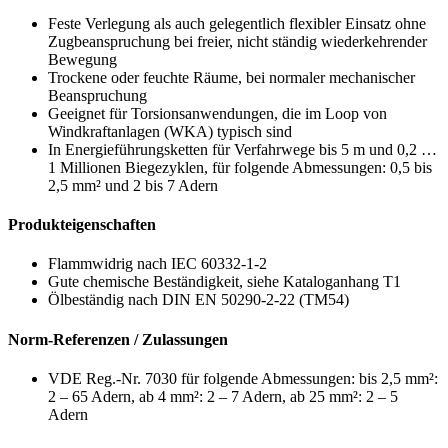
Feste Verlegung als auch gelegentlich flexibler Einsatz ohne
Zugbeanspruchung bei freier, nicht ständig wiederkehrender
Bewegung
Trockene oder feuchte Räume, bei normaler mechanischer
Beanspruchung
Geeignet für Torsionsanwendungen, die im Loop von
Windkraftanlagen (WKA) typisch sind
In Energieführungsketten für Verfahrwege bis 5 m und 0,2 …
1 Millionen Biegezyklen, für folgende Abmessungen: 0,5 bis
2,5 mm² und 2 bis 7 Adern
Produkteigenschaften
Flammwidrig nach IEC 60332-1-2
Gute chemische Beständigkeit, siehe Kataloganhang T1
Ölbeständig nach DIN EN 50290-2-22 (TM54)
Norm-Referenzen / Zulassungen
VDE Reg.-Nr. 7030 für folgende Abmessungen: bis 2,5 mm²:
2 – 65 Adern, ab 4 mm²: 2 – 7 Adern, ab 25 mm²: 2 – 5
Adern