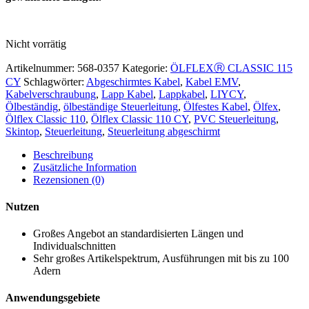
Nicht vorrätig
Artikelnummer:
568-0357
Kategorie:
ÖLFLEXⓇ CLASSIC 115
CY
Schlagwörter:
Abgeschirmtes Kabel
,
Kabel EMV
,
Kabelverschraubung
,
Lapp Kabel
,
Lappkabel
,
LIYCY
,
Ölbeständig
,
ölbeständige Steuerleitung
,
Ölfestes Kabel
,
Ölfex
,
Ölflex Classic 110
,
Ölflex Classic 110 CY
,
PVC Steuerleitung
,
Skintop
,
Steuerleitung
,
Steuerleitung abgeschirmt
Beschreibung
Zusätzliche Information
Rezensionen (0)
Nutzen
Großes Angebot an standardisierten Längen und
Individualschnitten
Sehr großes Artikelspektrum, Ausführungen mit bis zu 100
Adern
Anwendungsgebiete