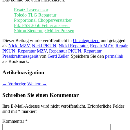
Ersatz Lasersensor
Toledo TLG Reparatur
Proportional Chopperverstärker
Pilz PSS 3056 Fehler auslesen
Sütron Steuerung Müller Pressen
Dieser Beitrag wurde veröffentlicht in
Uncategorized
und getagged
als
Nickl MZV
,
Nickl PKUN
,
Nickl Reparatur
,
Repair MZV
,
Repair
PKUN
,
Reparatur MZV
,
Reparatur PKUN
,
Reparatur
Presskraftmessgerät
von
Gerd Zeller
. Speichern Sie den
permalink
als Bookmark.
Artikelnavigation
←
Vorherige
Weitere
→
Schreiben Sie einen Kommentar
Ihre E-Mail-Adresse wird nicht veröffentlicht.
Erforderliche Felder
sind mit
*
markiert
Kommentar
*