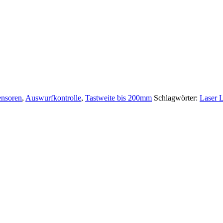
ensoren
,
Auswurfkontrolle
,
Tastweite bis 200mm
Schlagwörter:
Laser L