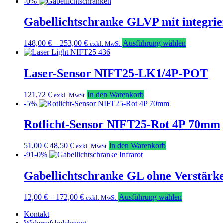
-0%
Gabellichtschranke GLVP mit integrie
Dieses
148,00
€
–
253,00
€
Ausführung wählen
exkl. MwSt
Produkt
weist
mehrere
Laser-Sensor NIFT25-LK1/4P-POT
Varianten
auf.
121,72
€
In den Warenkorb
exkl. MwSt
Die
-5%
Optionen
können
Rotlicht-Sensor NIFT25-Rot 4P 70mm
auf
der
Produktseit
Ursprünglicher
Aktueller
51,00
€
48,50
€
In den Warenkorb
exkl. MwSt
gewählt
Preis
Preis
-91-0%
werden
war:
ist:
51,00 €
48,50 €.
Gabellichtschranke GL ohne Verstärk
Dieses
12,00
€
–
172,00
€
Ausführung wählen
exkl. MwSt
Produkt
Kontakt
weist
Widerrufsbelehrung