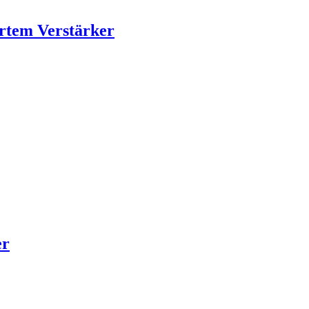
rtem Verstärker
e
er