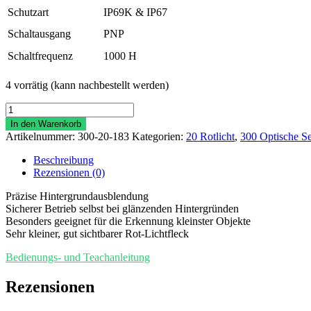
Schutzart
IP69K & IP67
Schaltausgang
PNP
Schaltfrequenz
1000 H
4 vorrätig (kann nachbestellt werden)
Rotlicht-
Sensor
In den Warenkorb
NIFT25-
Artikelnummer:
300-20-183
Kategorien:
20 Rotlicht
,
300 Optische S
Rot/3P
Menge
Beschreibung
Rezensionen (0)
Präzise Hintergrundausblendung
Sicherer Betrieb selbst bei glänzenden Hintergründen
Besonders geeignet für die Erkennung kleinster Objekte
Sehr kleiner, gut sichtbarer Rot-Lichtfleck
Bedienungs- und Teachanleitung
Rezensionen