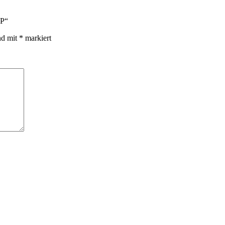
3P“
nd mit
*
markiert