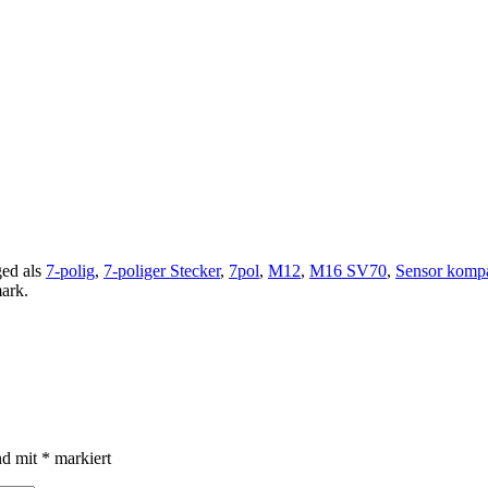
ed als
7-polig
,
7-poliger Stecker
,
7pol
,
M12
,
M16 SV70
,
Sensor kompa
ark.
nd mit
*
markiert