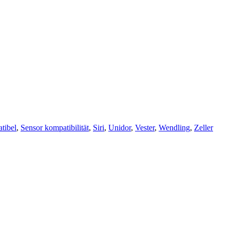
tibel
,
Sensor kompatibilität
,
Siri
,
Unidor
,
Vester
,
Wendling
,
Zeller