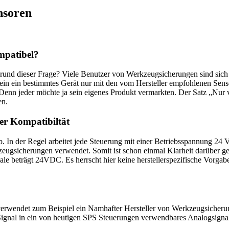
nsoren
mpatibel?
grund dieser Frage? Viele Benutzer von Werkzeugsicherungen sind sich 
s ein ein bestimmtes Gerät nur mit den vom Hersteller empfohlenen Sen
. Denn jeder möchte ja sein eigenes Produkt vermarkten. Der Satz „Nu
en.
er Kompatibiltät
. In der Regel arbeitet jede Steuerung mit einer Betriebsspannung 24 
zeugsicherungen verwendet. Somit ist schon einmal Klarheit darüber g
e beträgt 24VDC. Es herrscht hier keine herstellerspezifische Vorgabe
erwendet zum Beispiel ein Namhafter Hersteller von Werkzeugsicherun
gnal in ein von heutigen SPS Steuerungen verwendbares Analogsignal 