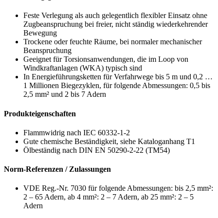
Feste Verlegung als auch gelegentlich flexibler Einsatz ohne
Zugbeanspruchung bei freier, nicht ständig wiederkehrender
Bewegung
Trockene oder feuchte Räume, bei normaler mechanischer
Beanspruchung
Geeignet für Torsionsanwendungen, die im Loop von
Windkraftanlagen (WKA) typisch sind
In Energieführungsketten für Verfahrwege bis 5 m und 0,2 …
1 Millionen Biegezyklen, für folgende Abmessungen: 0,5 bis
2,5 mm² und 2 bis 7 Adern
Produkteigenschaften
Flammwidrig nach IEC 60332-1-2
Gute chemische Beständigkeit, siehe Kataloganhang T1
Ölbeständig nach DIN EN 50290-2-22 (TM54)
Norm-Referenzen / Zulassungen
VDE Reg.-Nr. 7030 für folgende Abmessungen: bis 2,5 mm²:
2 – 65 Adern, ab 4 mm²: 2 – 7 Adern, ab 25 mm²: 2 – 5
Adern