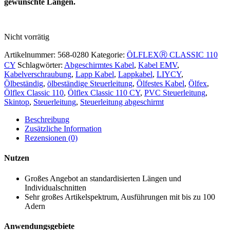
gewünschte Längen.
Nicht vorrätig
Artikelnummer:
568-0280
Kategorie:
ÖLFLEXⓇ CLASSIC 110
CY
Schlagwörter:
Abgeschirmtes Kabel
,
Kabel EMV
,
Kabelverschraubung
,
Lapp Kabel
,
Lappkabel
,
LIYCY
,
Ölbeständig
,
ölbeständige Steuerleitung
,
Ölfestes Kabel
,
Ölfex
,
Ölflex Classic 110
,
Ölflex Classic 110 CY
,
PVC Steuerleitung
,
Skintop
,
Steuerleitung
,
Steuerleitung abgeschirmt
Beschreibung
Zusätzliche Information
Rezensionen (0)
Nutzen
Großes Angebot an standardisierten Längen und
Individualschnitten
Sehr großes Artikelspektrum, Ausführungen mit bis zu 100
Adern
Anwendungsgebiete