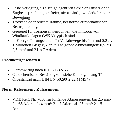
Feste Verlegung als auch gelegentlich flexibler Einsatz ohne
Zugbeanspruchung bei freier, nicht ständig wiederkehrender
Bewegung
Trockene oder feuchte Räume, bei normaler mechanischer
Beanspruchung
Geeignet für Torsionsanwendungen, die im Loop von
Windkraftanlagen (WKA) typisch sind
In Energieführungsketten für Verfahrwege bis 5 m und 0,2 …
1 Millionen Biegezyklen, für folgende Abmessungen: 0,5 bis
2,5 mm² und 2 bis 7 Adern
Produkteigenschaften
Flammwidrig nach IEC 60332-1-2
Gute chemische Beständigkeit, siehe Kataloganhang T1
Ölbeständig nach DIN EN 50290-2-22 (TM54)
Norm-Referenzen / Zulassungen
VDE Reg.-Nr. 7030 für folgende Abmessungen: bis 2,5 mm²:
2 – 65 Adern, ab 4 mm²: 2 – 7 Adern, ab 25 mm²: 2 – 5
Adern