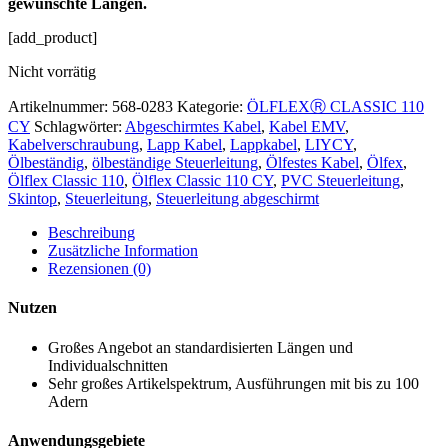
gewünschte Längen.
[add_product]
Nicht vorrätig
Artikelnummer:
568-0283
Kategorie:
ÖLFLEXⓇ CLASSIC 110
CY
Schlagwörter:
Abgeschirmtes Kabel
,
Kabel EMV
,
Kabelverschraubung
,
Lapp Kabel
,
Lappkabel
,
LIYCY
,
Ölbeständig
,
ölbeständige Steuerleitung
,
Ölfestes Kabel
,
Ölfex
,
Ölflex Classic 110
,
Ölflex Classic 110 CY
,
PVC Steuerleitung
,
Skintop
,
Steuerleitung
,
Steuerleitung abgeschirmt
Beschreibung
Zusätzliche Information
Rezensionen (0)
Nutzen
Großes Angebot an standardisierten Längen und
Individualschnitten
Sehr großes Artikelspektrum, Ausführungen mit bis zu 100
Adern
Anwendungsgebiete