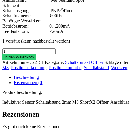
Anschlussart: M8 Standard 3pol
Schutzart:
Schaltausgang: PNP-Öffner
Schaltfrequenz: 800Hz
Benötigte Verstärker:
Betriebsstrom: 0…200mA
Leerlaufstrom: <20mA
1 vorrätig (kann nachbestellt werden)
Induktiver
Initiator
In den Warenkorb
M8SX2-
Artikelnummer:
22151
Kategorie:
Schaltkontakt Öffner
Schlagwörter
M8
M8
,
Positionserkennung
,
Positionskontrolle
,
Schaltabstand
,
Werkzeu
2mm
PNP
Beschreibung
Oeffner
Rezensionen (0)
Menge
Produktbeschreibung:
Induktiver Sensor Schaltabstand 2mm M8 ShortX2 Öffner. Anschluss
Rezensionen
Es gibt noch keine Rezensionen.