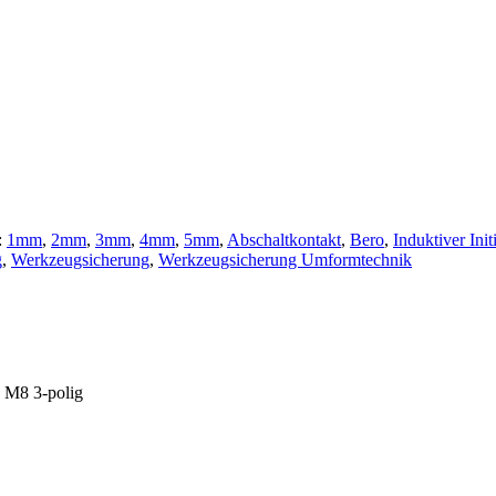
:
1mm
,
2mm
,
3mm
,
4mm
,
5mm
,
Abschaltkontakt
,
Bero
,
Induktiver Init
g
,
Werkzeugsicherung
,
Werkzeugsicherung Umformtechnik
 M8 3-polig