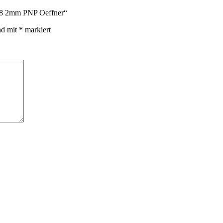
-M8 2mm PNP Oeffner“
nd mit
*
markiert