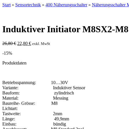
Start
»
Sensortechnik
»
400 Näherungsschalter
»
Näherungsschalter 
Induktiver Initiator M8SX2-M
Ursprünglicher
Aktueller
26,80
€
22,80
€
exkl. MwSt
Preis
Preis
-15%
war:
ist:
26,80 €
22,80 €.
Produktdaten
Betriebsspannung: 10…30V
Variante: Induktiver Sensor
Bauform: zylindrisch
Material: Messing
Baureihe- Grösse: M8
Lichtart:
Tastweite: 2mm
Länge: 49,9mm
Einbau: bündig