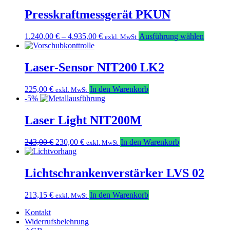
Presskraftmessgerät PKUN
Dieses
1.240,00
€
–
4.935,00
€
Ausführung wählen
exkl. MwSt
Produkt
weist
mehrere
Laser-Sensor NIT200 LK2
Variant
auf.
225,00
€
In den Warenkorb
exkl. MwSt
Die
-5%
Option
können
Laser Light NIT200M
auf
der
Produkt
Ursprünglicher
Aktueller
243,00
€
230,00
€
In den Warenkorb
exkl. MwSt
gewählt
Preis
Preis
werden
war:
ist:
243,00 €
230,00 €.
Lichtschrankenverstärker LVS 02
213,15
€
In den Warenkorb
exkl. MwSt
Kontakt
Widerrufsbelehrung