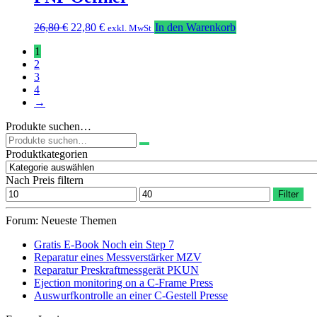
Ursprünglicher
Aktueller
26,80
€
22,80
€
In den Warenkorb
exkl. MwSt
Preis
Preis
1
war:
ist:
2
26,80 €
22,80 €.
3
4
→
Produkte suchen…
Suchen
nach:
Produktkategorien
Nach Preis filtern
Min.
Max.
Filter
Preis
Preis
Forum: Neueste Themen
Gratis E-Book Noch ein Step 7
Reparatur eines Messverstärker MZV
Reparatur Preskraftmessgerät PKUN
Ejection monitoring on a C-Frame Press
Auswurfkontrolle an einer C-Gestell Presse