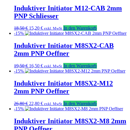
war:
ist:
18,50 €
15,20 €.
Induktiver Initiator M12-CAB 2mm
PNP Schliesser
Ursprünglicher
Aktueller
18,50
€
15,20
€
In den Warenkorb
exkl. MwSt
Preis
Preis
-15%
war:
ist:
18,50 €
15,20 €.
Induktiver Initiator M8SX2-CAB
2mm PNP Oeffner
Ursprünglicher
Aktueller
19,50
€
16,50
€
In den Warenkorb
exkl. MwSt
Preis
Preis
-15%
war:
ist:
19,50 €
16,50 €.
Induktiver Initiator M8SX2-M12
2mm PNP Oeffner
Ursprünglicher
Aktueller
26,80
€
22,80
€
In den Warenkorb
exkl. MwSt
Preis
Preis
-15%
war:
ist:
26,80 €
22,80 €.
Induktiver Initiator M8SX2-M8 2mm
PNP Oeffner