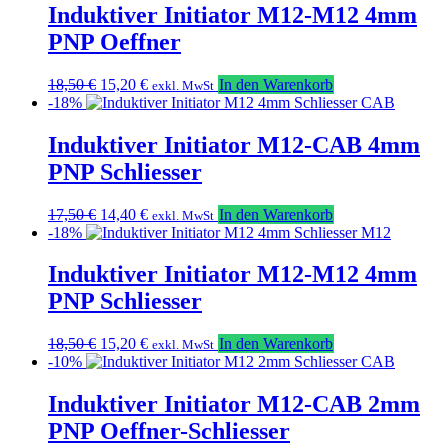
17,50 €
14,40 €.
Induktiver Initiator M12-M12 4mm
PNP Oeffner
Ursprünglicher
Aktueller
18,50
€
15,20
€
In den Warenkorb
exkl. MwSt
Preis
Preis
-18%
war:
ist:
18,50 €
15,20 €.
Induktiver Initiator M12-CAB 4mm
PNP Schliesser
Ursprünglicher
Aktueller
17,50
€
14,40
€
In den Warenkorb
exkl. MwSt
Preis
Preis
-18%
war:
ist:
17,50 €
14,40 €.
Induktiver Initiator M12-M12 4mm
PNP Schliesser
Ursprünglicher
Aktueller
18,50
€
15,20
€
In den Warenkorb
exkl. MwSt
Preis
Preis
-10%
war:
ist:
18,50 €
15,20 €.
Induktiver Initiator M12-CAB 2mm
PNP Oeffner-Schliesser