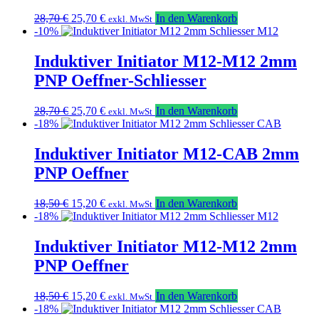
Ursprünglicher
Aktueller
28,70
€
25,70
€
In den Warenkorb
exkl. MwSt
Preis
Preis
-10%
war:
ist:
28,70 €
25,70 €.
Induktiver Initiator M12-M12 2mm
PNP Oeffner-Schliesser
Ursprünglicher
Aktueller
28,70
€
25,70
€
In den Warenkorb
exkl. MwSt
Preis
Preis
-18%
war:
ist:
28,70 €
25,70 €.
Induktiver Initiator M12-CAB 2mm
PNP Oeffner
Ursprünglicher
Aktueller
18,50
€
15,20
€
In den Warenkorb
exkl. MwSt
Preis
Preis
-18%
war:
ist:
18,50 €
15,20 €.
Induktiver Initiator M12-M12 2mm
PNP Oeffner
Ursprünglicher
Aktueller
18,50
€
15,20
€
In den Warenkorb
exkl. MwSt
Preis
Preis
-18%