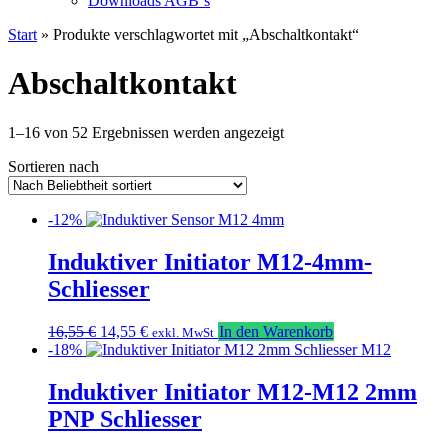
Downloads AGB`s
Start
» Produkte verschlagwortet mit „Abschaltkontakt“
Abschaltkontakt
Nach
1–16 von 52 Ergebnissen werden angezeigt
Beliebtheit
Sortieren nach
sortiert
-12%
Induktiver Initiator M12-4mm-
Schliesser
Ursprünglicher
Aktueller
16,55
€
14,55
€
In den Warenkorb
exkl. MwSt
Preis
Preis
-18%
war:
ist:
16,55 €
14,55 €.
Induktiver Initiator M12-M12 2mm
PNP Schliesser