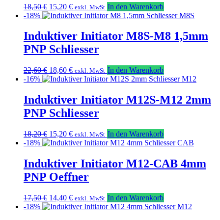
Ursprünglicher
Aktueller
18,50
€
15,20
€
In den Warenkorb
exkl. MwSt
Preis
Preis
-18%
war:
ist:
18,50 €
15,20 €.
Induktiver Initiator M8S-M8 1,5mm
PNP Schliesser
Ursprünglicher
Aktueller
22,60
€
18,60
€
In den Warenkorb
exkl. MwSt
Preis
Preis
-16%
war:
ist:
22,60 €
18,60 €.
Induktiver Initiator M12S-M12 2mm
PNP Schliesser
Ursprünglicher
Aktueller
18,20
€
15,20
€
In den Warenkorb
exkl. MwSt
Preis
Preis
-18%
war:
ist:
18,20 €
15,20 €.
Induktiver Initiator M12-CAB 4mm
PNP Oeffner
Ursprünglicher
Aktueller
17,50
€
14,40
€
In den Warenkorb
exkl. MwSt
Preis
Preis
-18%
war:
ist: