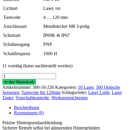
Lichtart
Laser, rot
Tastweite
4 … 120 mm
Anschlussart
Metallstecker M8 3-polig
Schutzart
IP69K & IP67
Schaltausgang
PNP
Schaltfrequenz
1000 H
11 vorrätig (kann nachbestellt werden)
Laser-
Sensor
In den Warenkorb
NIFT25-
Artikelnummer:
300-10-226
Kategorien:
10 Laser
,
300 Optische
LK1/4P
Sensoren
,
Tastweite bis 120mm
Schlagwörter:
Laser Light
,
Laser
Menge
Taster
,
Vorschubkontrolle
,
Werkzeugsicherung
Beschreibung
Rezensionen (0)
Präzise Hintergrundausblendung
Sicherer Betrieb selbst bei glänzenden Hintergründen