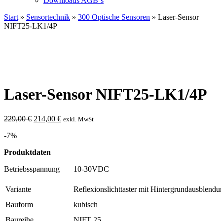
Downloads AGB`s
Start
»
Sensortechnik
»
300 Optische Sensoren
» Laser-Sensor
NIFT25-LK1/4P
Laser-Sensor NIFT25-LK1/4P
Ursprünglicher
Aktueller
229,00
€
214,00
€
exkl. MwSt
Preis
Preis
-7%
war:
ist:
229,00 €
214,00 €.
Produktdaten
Betriebsspannung 10-30VDC
Variante
Reflexionslichttaster mit Hintergrundausblend
Bauform
kubisch
Baureihe
NIFT 25