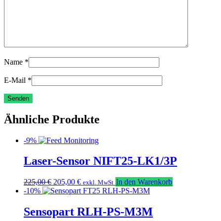
Name
*
E-Mail
*
Ähnliche Produkte
-9%
Laser-Sensor NIFT25-LK1/3P
Ursprünglicher
Aktueller
225,00
€
205,00
€
In den Warenkorb
exkl. MwSt
Preis
Preis
-10%
war:
ist:
225,00 €
205,00 €.
Sensopart RLH-PS-M3M