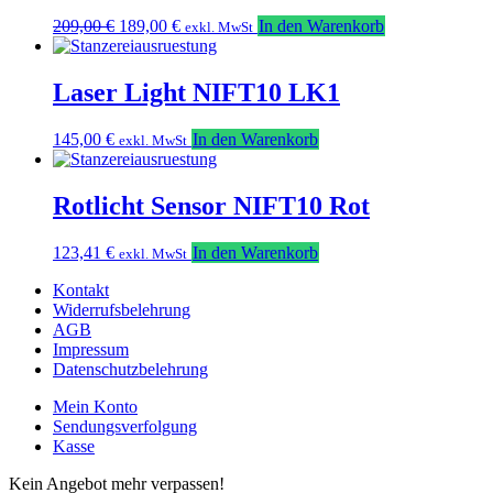
Ursprünglicher
Aktueller
209,00
€
189,00
€
In den Warenkorb
exkl. MwSt
Preis
Preis
war:
ist:
209,00 €
189,00 €.
Laser Light NIFT10 LK1
145,00
€
In den Warenkorb
exkl. MwSt
Rotlicht Sensor NIFT10 Rot
123,41
€
In den Warenkorb
exkl. MwSt
Kontakt
Widerrufsbelehrung
AGB
Impressum
Datenschutzbelehrung
Mein Konto
Sendungsverfolgung
Kasse
Kein Angebot mehr verpassen!