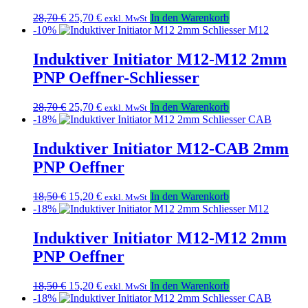
Ursprünglicher
Aktueller
28,70
€
25,70
€
In den Warenkorb
exkl. MwSt
Preis
Preis
-10%
war:
ist:
28,70 €
25,70 €.
Induktiver Initiator M12-M12 2mm
PNP Oeffner-Schliesser
Ursprünglicher
Aktueller
28,70
€
25,70
€
In den Warenkorb
exkl. MwSt
Preis
Preis
-18%
war:
ist:
28,70 €
25,70 €.
Induktiver Initiator M12-CAB 2mm
PNP Oeffner
Ursprünglicher
Aktueller
18,50
€
15,20
€
In den Warenkorb
exkl. MwSt
Preis
Preis
-18%
war:
ist:
18,50 €
15,20 €.
Induktiver Initiator M12-M12 2mm
PNP Oeffner
Ursprünglicher
Aktueller
18,50
€
15,20
€
In den Warenkorb
exkl. MwSt
Preis
Preis
-18%