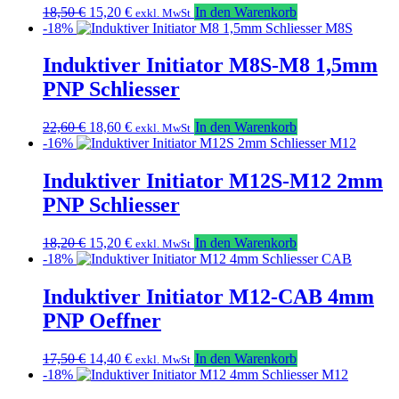
Ursprünglicher
Aktueller
18,50
€
15,20
€
In den Warenkorb
exkl. MwSt
Preis
Preis
-18%
war:
ist:
18,50 €
15,20 €.
Induktiver Initiator M8S-M8 1,5mm
PNP Schliesser
Ursprünglicher
Aktueller
22,60
€
18,60
€
In den Warenkorb
exkl. MwSt
Preis
Preis
-16%
war:
ist:
22,60 €
18,60 €.
Induktiver Initiator M12S-M12 2mm
PNP Schliesser
Ursprünglicher
Aktueller
18,20
€
15,20
€
In den Warenkorb
exkl. MwSt
Preis
Preis
-18%
war:
ist:
18,20 €
15,20 €.
Induktiver Initiator M12-CAB 4mm
PNP Oeffner
Ursprünglicher
Aktueller
17,50
€
14,40
€
In den Warenkorb
exkl. MwSt
Preis
Preis
-18%
war:
ist: