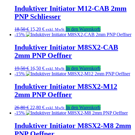
war:
ist:
18,50 €
15,20 €.
Induktiver Initiator M12-CAB 2mm
PNP Schliesser
Ursprünglicher
Aktueller
18,50
€
15,20
€
In den Warenkorb
exkl. MwSt
Preis
Preis
-15%
war:
ist:
18,50 €
15,20 €.
Induktiver Initiator M8SX2-CAB
2mm PNP Oeffner
Ursprünglicher
Aktueller
19,50
€
16,50
€
In den Warenkorb
exkl. MwSt
Preis
Preis
-15%
war:
ist:
19,50 €
16,50 €.
Induktiver Initiator M8SX2-M12
2mm PNP Oeffner
Ursprünglicher
Aktueller
26,80
€
22,80
€
In den Warenkorb
exkl. MwSt
Preis
Preis
-15%
war:
ist:
26,80 €
22,80 €.
Induktiver Initiator M8SX2-M8 2mm
PNP Oeffner