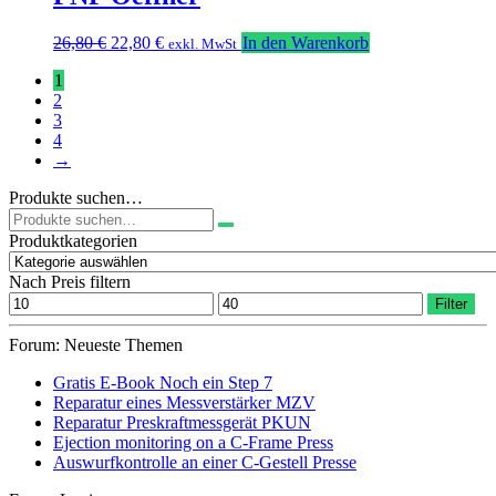
Ursprünglicher
Aktueller
26,80
€
22,80
€
In den Warenkorb
exkl. MwSt
Preis
Preis
1
war:
ist:
2
26,80 €
22,80 €.
3
4
→
Produkte suchen…
Suchen
nach:
Produktkategorien
Nach Preis filtern
Min.
Max.
Filter
Preis
Preis
Forum: Neueste Themen
Gratis E-Book Noch ein Step 7
Reparatur eines Messverstärker MZV
Reparatur Preskraftmessgerät PKUN
Ejection monitoring on a C-Frame Press
Auswurfkontrolle an einer C-Gestell Presse