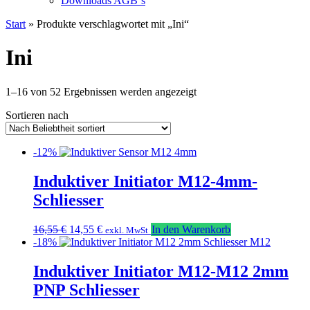
Downloads AGB`s
Start
» Produkte verschlagwortet mit „Ini“
Ini
Nach
1–16 von 52 Ergebnissen werden angezeigt
Beliebtheit
Sortieren nach
sortiert
-12%
Induktiver Initiator M12-4mm-
Schliesser
Ursprünglicher
Aktueller
16,55
€
14,55
€
In den Warenkorb
exkl. MwSt
Preis
Preis
-18%
war:
ist:
16,55 €
14,55 €.
Induktiver Initiator M12-M12 2mm
PNP Schliesser