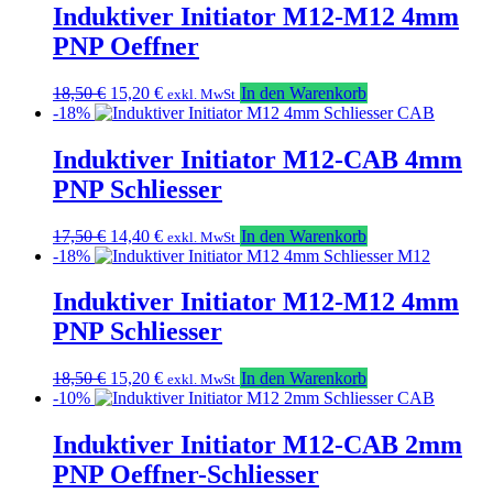
17,50 €
14,40 €.
Induktiver Initiator M12-M12 4mm
PNP Oeffner
Ursprünglicher
Aktueller
18,50
€
15,20
€
In den Warenkorb
exkl. MwSt
Preis
Preis
-18%
war:
ist:
18,50 €
15,20 €.
Induktiver Initiator M12-CAB 4mm
PNP Schliesser
Ursprünglicher
Aktueller
17,50
€
14,40
€
In den Warenkorb
exkl. MwSt
Preis
Preis
-18%
war:
ist:
17,50 €
14,40 €.
Induktiver Initiator M12-M12 4mm
PNP Schliesser
Ursprünglicher
Aktueller
18,50
€
15,20
€
In den Warenkorb
exkl. MwSt
Preis
Preis
-10%
war:
ist:
18,50 €
15,20 €.
Induktiver Initiator M12-CAB 2mm
PNP Oeffner-Schliesser