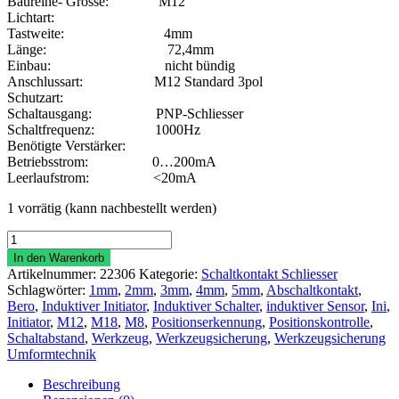
Baureihe- Grösse: M12
Lichtart:
Tastweite: 4mm
Länge: 72,4mm
Einbau: nicht bündig
Anschlussart: M12 Standard 3pol
Schutzart:
Schaltausgang: PNP-Schliesser
Schaltfrequenz: 1000Hz
Benötigte Verstärker:
Betriebsstrom: 0…200mA
Leerlaufstrom: <20mA
1 vorrätig (kann nachbestellt werden)
Induktiver
Initiator
In den Warenkorb
M12-
Artikelnummer:
22306
Kategorie:
Schaltkontakt Schliesser
M12
Schlagwörter:
1mm
,
2mm
,
3mm
,
4mm
,
5mm
,
Abschaltkontakt
,
4mm
Bero
,
Induktiver Initiator
,
Induktiver Schalter
,
induktiver Sensor
,
Ini
,
PNP
Initiator
,
M12
,
M18
,
M8
,
Positionserkennung
,
Positionskontrolle
,
Schliesser
Schaltabstand
,
Werkzeug
,
Werkzeugsicherung
,
Werkzeugsicherung
Menge
Umformtechnik
Beschreibung