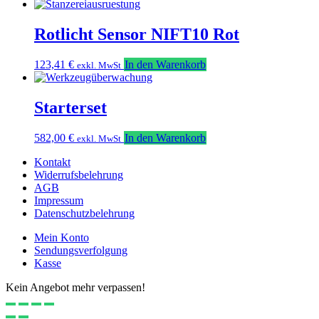
Optionen
können
Rotlicht Sensor NIFT10 Rot
auf
der
Produktseite
123,41
€
In den Warenkorb
exkl. MwSt
gewählt
werden
Starterset
582,00
€
In den Warenkorb
exkl. MwSt
Kontakt
Widerrufsbelehrung
AGB
Impressum
Datenschutzbelehrung
Mein Konto
Sendungsverfolgung
Kasse
Kein Angebot mehr verpassen!