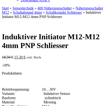
Downloads AGB`s
Start
»
Sensortechnik
»
400 Näherungsschalter
»
Näherungsschalter
M12
»
Schaltabstand 4mm
»
Schaltkontakt Schliesser
» Induktiver
Initiator M12-M12 4mm PNP Schliesser
Induktiver Initiator M12-M12
4mm PNP Schliesser
Ursprünglicher
Aktueller
18,50
€
15,20
€
exkl. MwSt
Preis
Preis
-18%
war:
ist:
18,50 €
15,20 €.
Produktdaten
Betriebsspannung: 10…30V
Variante: Induktiver Sensor
Bauform: zylindrisch
Material: Messing