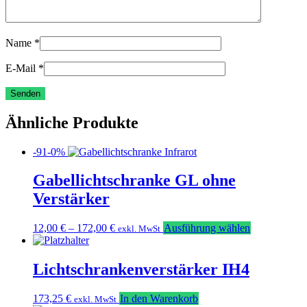
Name
*
E-Mail
*
Ähnliche Produkte
-91-0%
Gabellichtschranke GL ohne
Verstärker
Dieses
12,00
€
–
172,00
€
Ausführung wählen
exkl. MwSt
Produkt
weist
mehrere
Lichtschrankenverstärker IH4
Varianten
auf.
173,25
€
In den Warenkorb
exkl. MwSt
Die