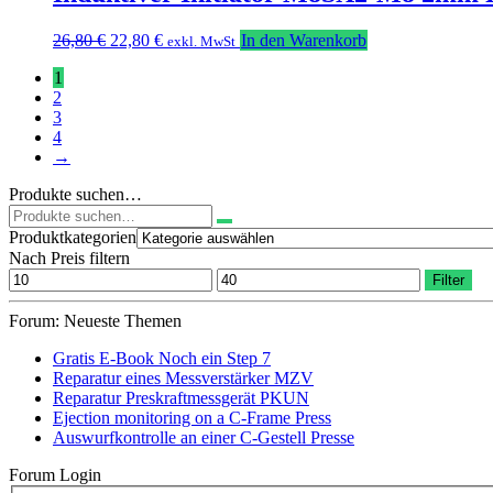
Ursprünglicher
Aktueller
26,80
€
22,80
€
In den Warenkorb
exkl. MwSt
Preis
Preis
1
war:
ist:
2
26,80 €
22,80 €.
3
4
→
Produkte suchen…
Suchen
nach:
Produktkategorien
Nach Preis filtern
Min.
Max.
Filter
Preis
Preis
Forum: Neueste Themen
Gratis E-Book Noch ein Step 7
Reparatur eines Messverstärker MZV
Reparatur Preskraftmessgerät PKUN
Ejection monitoring on a C-Frame Press
Auswurfkontrolle an einer C-Gestell Presse
Forum Login