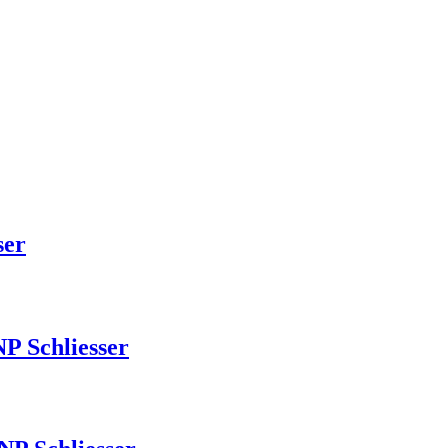
ser
P Schliesser