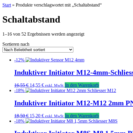
Start
» Produkte verschlagwortet mit „Schaltabstand“
Schaltabstand
Nach
1–16 von 52 Ergebnissen werden angezeigt
Beliebtheit
Sortieren nach
sortiert
-12%
Induktiver Initiator M12-4mm-Schlies
Ursprünglicher
Aktueller
16,55
€
14,55
€
In den Warenkorb
exkl. MwSt
Preis
Preis
-18%
war:
ist:
16,55 €
14,55 €.
Induktiver Initiator M12-M12 2mm PN
Ursprünglicher
Aktueller
18,50
€
15,20
€
In den Warenkorb
exkl. MwSt
Preis
Preis
-18%
war:
ist:
18,50 €
15,20 €.