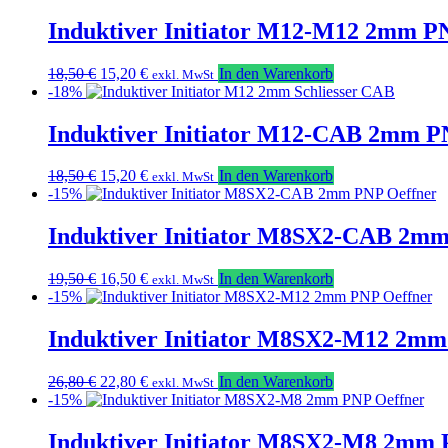
war:
ist:
18,50 €
15,20 €.
Induktiver Initiator M12-M12 2mm P
Ursprünglicher
Aktueller
18,50
€
15,20
€
In den Warenkorb
exkl. MwSt
Preis
Preis
-18%
war:
ist:
18,50 €
15,20 €.
Induktiver Initiator M12-CAB 2mm PN
Ursprünglicher
Aktueller
18,50
€
15,20
€
In den Warenkorb
exkl. MwSt
Preis
Preis
-15%
war:
ist:
18,50 €
15,20 €.
Induktiver Initiator M8SX2-CAB 2mm
Ursprünglicher
Aktueller
19,50
€
16,50
€
In den Warenkorb
exkl. MwSt
Preis
Preis
-15%
war:
ist:
19,50 €
16,50 €.
Induktiver Initiator M8SX2-M12 2mm
Ursprünglicher
Aktueller
26,80
€
22,80
€
In den Warenkorb
exkl. MwSt
Preis
Preis
-15%
war:
ist:
26,80 €
22,80 €.
Induktiver Initiator M8SX2-M8 2mm 