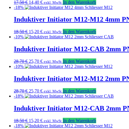
Ursprünglicher
Aktueller
17,50
€
14,40
€
In den Warenkorb
exkl. MwSt
Preis
Preis
-18%
war:
ist:
17,50 €
14,40 €.
Induktiver Initiator M12-M12 4mm PN
Ursprünglicher
Aktueller
18,50
€
15,20
€
In den Warenkorb
exkl. MwSt
Preis
Preis
-10%
war:
ist:
18,50 €
15,20 €.
Induktiver Initiator M12-CAB 2mm PN
Ursprünglicher
Aktueller
28,70
€
25,70
€
In den Warenkorb
exkl. MwSt
Preis
Preis
-10%
war:
ist:
28,70 €
25,70 €.
Induktiver Initiator M12-M12 2mm PN
Ursprünglicher
Aktueller
28,70
€
25,70
€
In den Warenkorb
exkl. MwSt
Preis
Preis
-18%
war:
ist:
28,70 €
25,70 €.
Induktiver Initiator M12-CAB 2mm P
Ursprünglicher
Aktueller
18,50
€
15,20
€
In den Warenkorb
exkl. MwSt
Preis
Preis
-18%