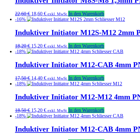
Induktiver Initiator M8S-M8 1,5mm P
Ursprünglicher
Aktueller
22,60
€
18,60
€
In den Warenkorb
exkl. MwSt
Preis
Preis
-16%
war:
ist:
22,60 €
18,60 €.
Induktiver Initiator M12S-M12 2mm P
Ursprünglicher
Aktueller
18,20
€
15,20
€
In den Warenkorb
exkl. MwSt
Preis
Preis
-18%
war:
ist:
18,20 €
15,20 €.
Induktiver Initiator M12-CAB 4mm P
Ursprünglicher
Aktueller
17,50
€
14,40
€
In den Warenkorb
exkl. MwSt
Preis
Preis
-18%
war:
ist:
17,50 €
14,40 €.
Induktiver Initiator M12-M12 4mm P
Ursprünglicher
Aktueller
18,50
€
15,20
€
In den Warenkorb
exkl. MwSt
Preis
Preis
-18%
war:
ist:
18,50 €
15,20 €.
Induktiver Initiator M12-CAB 4mm PN