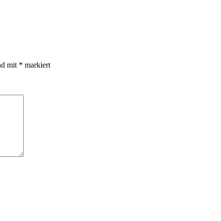
nd mit
*
markiert