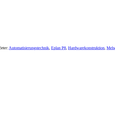
rter:
Automatisierungstechnik
,
Eplan P8
,
Hardwarekonstruktion
,
Mels