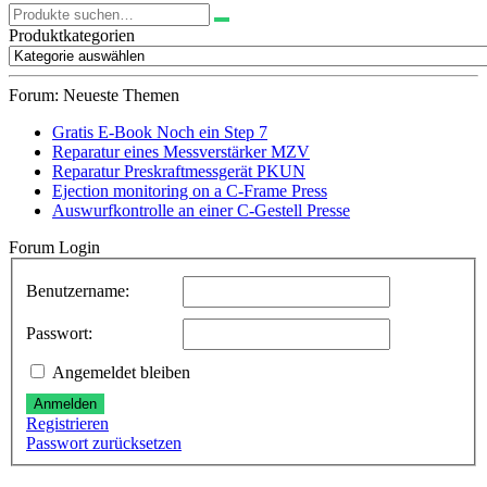
Suchen
nach:
Produktkategorien
Forum: Neueste Themen
Gratis E-Book Noch ein Step 7
Reparatur eines Messverstärker MZV
Reparatur Preskraftmessgerät PKUN
Ejection monitoring on a C-Frame Press
Auswurfkontrolle an einer C-Gestell Presse
Forum Login
Benutzername:
Passwort:
Angemeldet bleiben
Anmelden
Registrieren
Passwort zurücksetzen