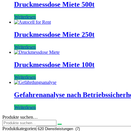
Druckmessdose Miete 500t
Weiterlesen
Druckmessdose Miete 250t
Weiterlesen
Druckmessdose Miete 100t
Weiterlesen
Gefahrenanalyse nach Betriebssicherh
Weiterlesen
Produkte suchen…
Suchen
nach:
Produktkategorien