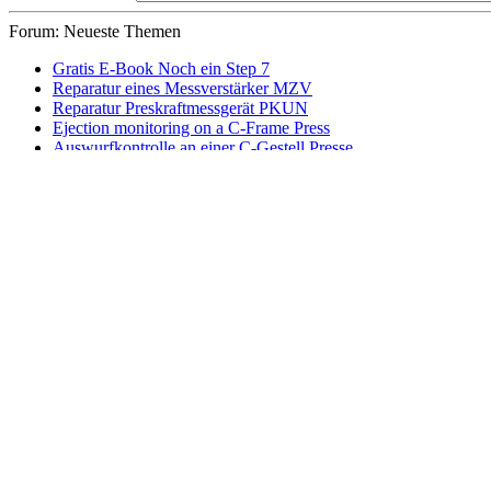
Forum: Neueste Themen
Gratis E-Book Noch ein Step 7
Reparatur eines Messverstärker MZV
Reparatur Preskraftmessgerät PKUN
Ejection monitoring on a C-Frame Press
Auswurfkontrolle an einer C-Gestell Presse
Forum Login
Benutzername:
Passwort:
Angemeldet bleiben
Registrieren
Passwort zurücksetzen
Kontakt
Widerrufsbelehrung
AGB
Impressum
Datenschutzbelehrung