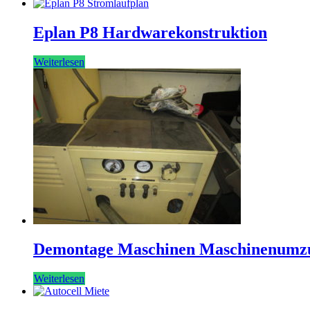
Eplan P8 Hardwarekonstruktion
Weiterlesen
Demontage Maschinen Maschinenumz
Weiterlesen