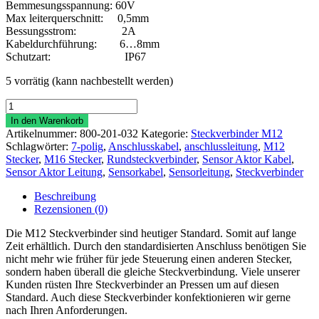
Bemmesungsspannung: 60V
Max leiterquerschnitt: 0,5mm
Bessungsstrom: 2A
Kabeldurchführung: 6…8mm
Schutzart: IP67
5 vorrätig (kann nachbestellt werden)
Rundsteckverbinder
M12
In den Warenkorb
gerade
Artikelnummer:
800-201-032
Kategorie:
Steckverbinder M12
8
Schlagwörter:
7-polig
,
Anschlusskabel
,
anschlussleitung
,
M12
polig
Stecker
,
M16 Stecker
,
Rundsteckverbinder
,
Sensor Aktor Kabel
,
Stift
Sensor Aktor Leitung
,
Sensorkabel
,
Sensorleitung
,
Steckverbinder
Menge
Beschreibung
Rezensionen (0)
Die M12 Steckverbinder sind heutiger Standard. Somit auf lange
Zeit erhältlich. Durch den standardisierten Anschluss benötigen Sie
nicht mehr wie früher für jede Steuerung einen anderen Stecker,
sondern haben überall die gleiche Steckverbindung. Viele unserer
Kunden rüsten Ihre Steckverbinder an Pressen um auf diesen
Standard. Auch diese Steckverbinder konfektionieren wir gerne
nach Ihren Anforderungen.