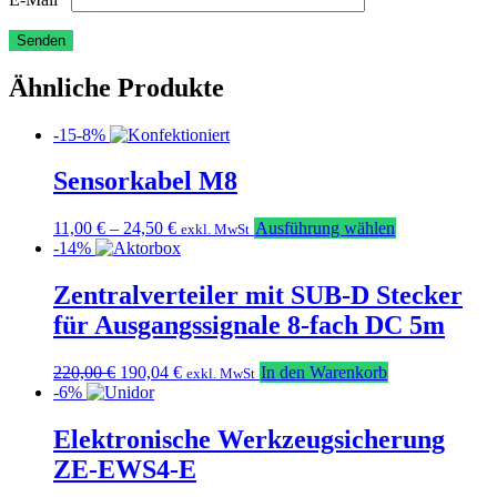
Ähnliche Produkte
-15-8%
Sensorkabel M8
Dieses
11,00
€
–
24,50
€
Ausführung wählen
exkl. MwSt
Produkt
-14%
weist
mehrere
Zentralverteiler mit SUB-D Stecker
Varianten
für Ausgangssignale 8-fach DC 5m
auf.
Die
Optionen
Ursprünglicher
Aktueller
220,00
€
190,04
€
In den Warenkorb
exkl. MwSt
können
Preis
Preis
-6%
auf
war:
ist:
der
220,00 €
190,04 €.
Elektronische Werkzeugsicherung
Produktseite
ZE-EWS4-E
gewählt
werden