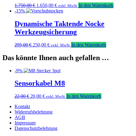
Ursprünglicher
Aktueller
1.750,00
€
1.650,00
€
In den Warenkorb
exkl. MwSt
Preis
Preis
-15%
war:
ist:
1.750,00 €
1.650,00 €.
Dynamische Taktende Nocke
Werkzeugsicherung
Ursprünglicher
Aktueller
295,00
€
250,00
€
In den Warenkorb
exkl. MwSt
Preis
Preis
war:
ist:
Das könnte Ihnen auch gefallen …
295,00 €
250,00 €.
-9%
Sensorkabel M8
Ursprünglicher
Aktueller
22,00
€
20,00
€
In den Warenkorb
exkl. MwSt
Preis
Preis
Kontakt
war:
ist:
Widerrufsbelehrung
22,00 €
20,00 €.
AGB
Impressum
Datenschutzbelehrung