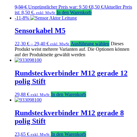
9,50
€
Ursprünglicher Preis war: 9,50 €
8,50
€
Aktueller Preis
ist: 8,50 €.
In den Warenkorb
exkl. MwSt
-11-8%
Sensorkabel M5
22,30
€
–
29,40
€
Ausführung wählen
Dieses
exkl. MwSt
Produkt weist mehrere Varianten auf. Die Optionen können
auf der Produktseite gewählt werden
Rundsteckverbinder M12 gerade 12
polig Stift
29,88
€
In den Warenkorb
exkl. MwSt
Rundsteckverbinder M12 gerade 8
polig Stift
23,65
€
In den Warenkorb
exkl. MwSt