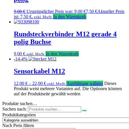
9,00
€
Ursprünglicher Preis war: 9,00 €
7,50
€
Aktueller Preis
ist: 7,50 €.
In den Warenkorb
exkl. MwSt
Rundsteckverbinder M12 gerade 4
polig Buchse
9,00
€
In den Warenkorb
exkl. MwSt
-14-4%
Sensorkabel M12
12,00
€
–
22,00
€
Ausführung wählen
Dieses
exkl. MwSt
Produkt weist mehrere Varianten auf. Die Optionen können
auf der Produktseite gewählt werden
Produkte suchen…
Suchen nach:
Produktkategorien
Nach Preis filtern