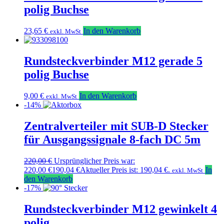
polig Buchse
23,65
€
In den Warenkorb
exkl. MwSt
Rundsteckverbinder M12 gerade 5
polig Buchse
9,00
€
In den Warenkorb
exkl. MwSt
-14%
Zentralverteiler mit SUB-D Stecker
für Ausgangssignale 8-fach DC 5m
220,00
€
Ursprünglicher Preis war:
220,00 €
190,04
€
Aktueller Preis ist: 190,04 €.
In
exkl. MwSt
den Warenkorb
-17%
Rundsteckverbinder M12 gewinkelt 4
polig