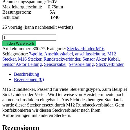
Bemmesungsspannung: 160V
Max leiterquerschnitt: 0,75mm
Bessungsstrom: 5A
Schutzart: IP40
25 vorrätig (kann nachbestellt werden)
Rundsteckverbinder
M16
In den Warenkorb
gerade
Artikelnummer:
800-75
Kategorie:
Steckverbinder M16
7
Schlagwörter:
7-polig
,
Anschlusskabel
,
anschlussleitung
,
M12
polig
Stecker
,
M16 Stecker
,
Rundsteckverbinder
,
Sensor Aktor Kabel
,
Menge
Sensor Aktor Leitung
,
Sensorkabel
,
Sensorleitung
,
Steckverbinder
Beschreibung
Rezensionen (0)
M16 Rundstecker. Passend für viele Steuerungstypen. Zum Beispiel
Siri, Unidor oder Vester. Wird teilweise von Herstellern heute noch
an neuen Produkten eingebaut. Aus Sicht des heutigen Standards
wurde dieser Stecker ersetzt durch M12 Rundsteckverbinder. Gern
konfektionieren wir diesen Steckverbinder nach Ihren
Anforderungen mit anderen Steckern.
Rezensionen