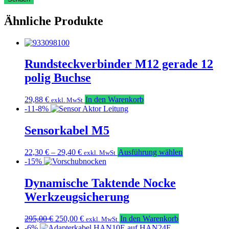
Ähnliche Produkte
Rundsteckverbinder M12 gerade 12
polig Buchse
29,88
€
In den Warenkorb
exkl. MwSt
-11-8%
Sensorkabel M5
Dieses
22,30
€
–
29,40
€
Ausführung wählen
exkl. MwSt
Produkt
-15%
weist
mehrere
Dynamische Taktende Nocke
Varianten
Werkzeugsicherung
auf.
Die
Optionen
Ursprünglicher
Aktueller
295,00
€
250,00
€
In den Warenkorb
exkl. MwSt
können
Preis
Preis
-6%