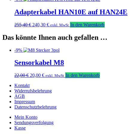
auf
war:
ist:
der
295,00 €
250,00 €.
Adapterkabel HAN10E auf HAN24E
Produktseite
gewählt
Ursprünglicher
Aktueller
255,40
€
240,30
€
In den Warenkorb
werden
exkl. MwSt
Preis
Preis
war:
ist:
Das könnte Ihnen auch gefallen …
255,40 €
240,30 €.
-9%
Sensorkabel M8
Ursprünglicher
Aktueller
22,00
€
20,00
€
In den Warenkorb
exkl. MwSt
Preis
Preis
Kontakt
war:
ist:
Widerrufsbelehrung
22,00 €
20,00 €.
AGB
Impressum
Datenschutzbelehrung
Mein Konto
Sendungsverfolgung
Kasse