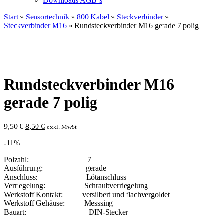
Downloads AGB`s
Start
»
Sensortechnik
»
800 Kabel
»
Steckverbinder
»
Steckverbinder M16
» Rundsteckverbinder M16 gerade 7 polig
Rundsteckverbinder M16
gerade 7 polig
Ursprünglicher
Aktueller
9,50
€
8,50
€
exkl. MwSt
Preis
Preis
-11%
war:
ist:
9,50 €
8,50 €.
Polzahl: 7
Ausführung: gerade
Anschluss: Lötanschluss
Verriegelung: Schraubverriegelung
Werkstoff Kontakt: versilbert und flachvergoldet
Werkstoff Gehäuse: Messsing
Bauart: DIN-Stecker