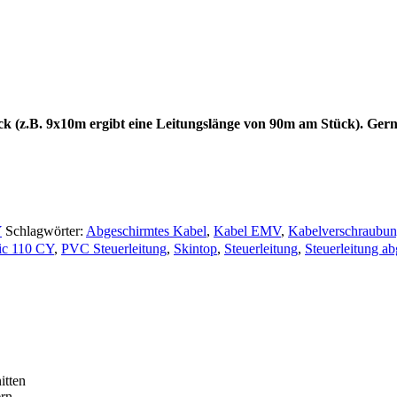
ck (z.B. 9x10m ergibt eine Leitungslänge von 90m am Stück). Gern
Y
Schlagwörter:
Abgeschirmtes Kabel
,
Kabel EMV
,
Kabelverschraubu
sic 110 CY
,
PVC Steuerleitung
,
Skintop
,
Steuerleitung
,
Steuerleitung a
itten
ern