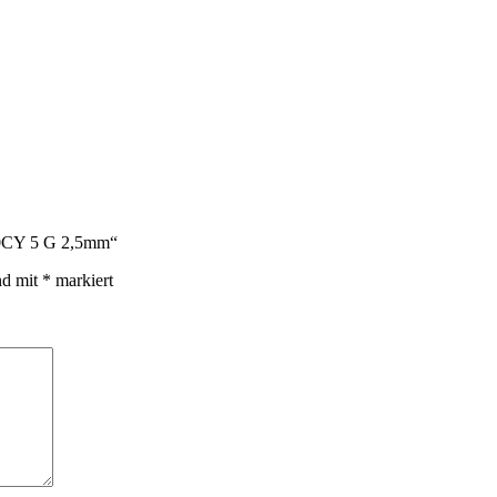
110CY 5 G 2,5mm“
nd mit
*
markiert