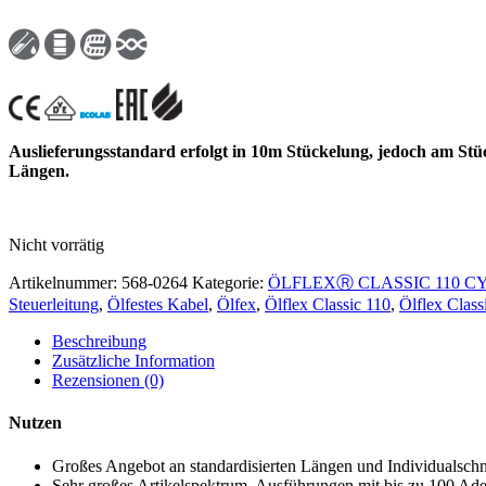
Auslieferungsstandard erfolgt in 10m Stückelung, jedoch am Stü
Längen.
Nicht vorrätig
Artikelnummer:
568-0264
Kategorie:
ÖLFLEXⓇ CLASSIC 110 C
Steuerleitung
,
Ölfestes Kabel
,
Ölfex
,
Ölflex Classic 110
,
Ölflex Clas
Beschreibung
Zusätzliche Information
Rezensionen (0)
Nutzen
Großes Angebot an standardisierten Längen und Individualschn
Sehr großes Artikelspektrum, Ausführungen mit bis zu 100 Ad