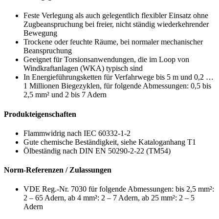
Feste Verlegung als auch gelegentlich flexibler Einsatz ohne
Zugbeanspruchung bei freier, nicht ständig wiederkehrender
Bewegung
Trockene oder feuchte Räume, bei normaler mechanischer
Beanspruchung
Geeignet für Torsionsanwendungen, die im Loop von
Windkraftanlagen (WKA) typisch sind
In Energieführungsketten für Verfahrwege bis 5 m und 0,2 …
1 Millionen Biegezyklen, für folgende Abmessungen: 0,5 bis
2,5 mm² und 2 bis 7 Adern
Produkteigenschaften
Flammwidrig nach IEC 60332-1-2
Gute chemische Beständigkeit, siehe Kataloganhang T1
Ölbeständig nach DIN EN 50290-2-22 (TM54)
Norm-Referenzen / Zulassungen
VDE Reg.-Nr. 7030 für folgende Abmessungen: bis 2,5 mm²:
2 – 65 Adern, ab 4 mm²: 2 – 7 Adern, ab 25 mm²: 2 – 5
Adern