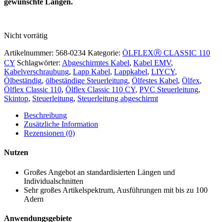
gewünschte Längen.
Nicht vorrätig
Artikelnummer:
568-0234
Kategorie:
ÖLFLEXⓇ CLASSIC 110
CY
Schlagwörter:
Abgeschirmtes Kabel
,
Kabel EMV
,
Kabelverschraubung
,
Lapp Kabel
,
Lappkabel
,
LIYCY
,
Ölbeständig
,
ölbeständige Steuerleitung
,
Ölfestes Kabel
,
Ölfex
,
Ölflex Classic 110
,
Ölflex Classic 110 CY
,
PVC Steuerleitung
,
Skintop
,
Steuerleitung
,
Steuerleitung abgeschirmt
Beschreibung
Zusätzliche Information
Rezensionen (0)
Nutzen
Großes Angebot an standardisierten Längen und
Individualschnitten
Sehr großes Artikelspektrum, Ausführungen mit bis zu 100
Adern
Anwendungsgebiete