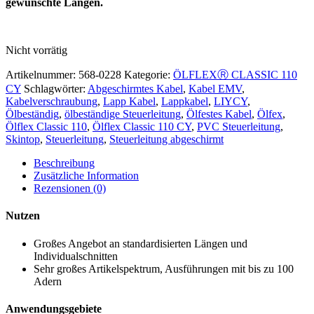
gewünschte Längen.
Nicht vorrätig
Artikelnummer:
568-0228
Kategorie:
ÖLFLEXⓇ CLASSIC 110
CY
Schlagwörter:
Abgeschirmtes Kabel
,
Kabel EMV
,
Kabelverschraubung
,
Lapp Kabel
,
Lappkabel
,
LIYCY
,
Ölbeständig
,
ölbeständige Steuerleitung
,
Ölfestes Kabel
,
Ölfex
,
Ölflex Classic 110
,
Ölflex Classic 110 CY
,
PVC Steuerleitung
,
Skintop
,
Steuerleitung
,
Steuerleitung abgeschirmt
Beschreibung
Zusätzliche Information
Rezensionen (0)
Nutzen
Großes Angebot an standardisierten Längen und
Individualschnitten
Sehr großes Artikelspektrum, Ausführungen mit bis zu 100
Adern
Anwendungsgebiete