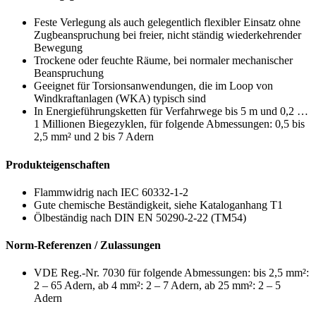
Feste Verlegung als auch gelegentlich flexibler Einsatz ohne
Zugbeanspruchung bei freier, nicht ständig wiederkehrender
Bewegung
Trockene oder feuchte Räume, bei normaler mechanischer
Beanspruchung
Geeignet für Torsionsanwendungen, die im Loop von
Windkraftanlagen (WKA) typisch sind
In Energieführungsketten für Verfahrwege bis 5 m und 0,2 …
1 Millionen Biegezyklen, für folgende Abmessungen: 0,5 bis
2,5 mm² und 2 bis 7 Adern
Produkteigenschaften
Flammwidrig nach IEC 60332-1-2
Gute chemische Beständigkeit, siehe Kataloganhang T1
Ölbeständig nach DIN EN 50290-2-22 (TM54)
Norm-Referenzen / Zulassungen
VDE Reg.-Nr. 7030 für folgende Abmessungen: bis 2,5 mm²:
2 – 65 Adern, ab 4 mm²: 2 – 7 Adern, ab 25 mm²: 2 – 5
Adern