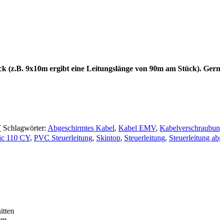
ck (z.B. 9x10m ergibt eine Leitungslänge von 90m am Stück). Gern
Y
Schlagwörter:
Abgeschirmtes Kabel
,
Kabel EMV
,
Kabelverschraubu
sic 110 CY
,
PVC Steuerleitung
,
Skintop
,
Steuerleitung
,
Steuerleitung a
itten
ern