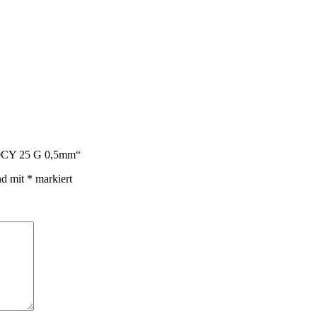
110CY 25 G 0,5mm“
nd mit
*
markiert