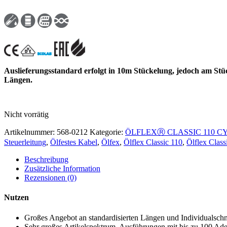
Auslieferungsstandard erfolgt in 10m Stückelung, jedoch am Stü
Längen.
Nicht vorrätig
Artikelnummer:
568-0212
Kategorie:
ÖLFLEXⓇ CLASSIC 110 C
Steuerleitung
,
Ölfestes Kabel
,
Ölfex
,
Ölflex Classic 110
,
Ölflex Clas
Beschreibung
Zusätzliche Information
Rezensionen (0)
Nutzen
Großes Angebot an standardisierten Längen und Individualschn
Sehr großes Artikelspektrum, Ausführungen mit bis zu 100 Ad