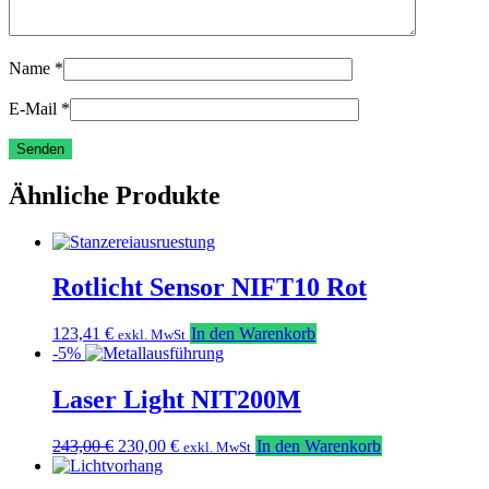
Name
*
E-Mail
*
Ähnliche Produkte
Rotlicht Sensor NIFT10 Rot
123,41
€
In den Warenkorb
exkl. MwSt
-5%
Laser Light NIT200M
Ursprünglicher
Aktueller
243,00
€
230,00
€
In den Warenkorb
exkl. MwSt
Preis
Preis
war:
ist: