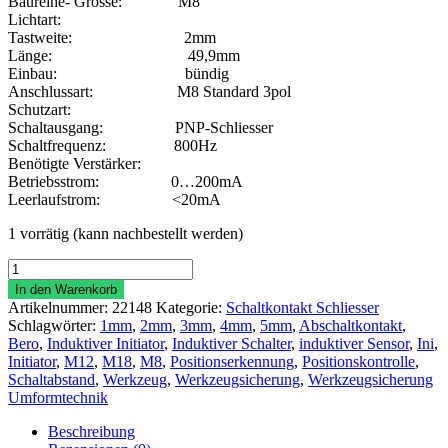
Baureihe- Grösse: M8
Lichtart:
Tastweite: 2mm
Länge: 49,9mm
Einbau: bündig
Anschlussart: M8 Standard 3pol
Schutzart:
Schaltausgang: PNP-Schliesser
Schaltfrequenz: 800Hz
Benötigte Verstärker:
Betriebsstrom: 0…200mA
Leerlaufstrom: <20mA
1 vorrätig (kann nachbestellt werden)
Induktiver
Initiator
In den Warenkorb
M8SX2-
Artikelnummer:
22148
Kategorie:
Schaltkontakt Schliesser
M8
Schlagwörter:
1mm
,
2mm
,
3mm
,
4mm
,
5mm
,
Abschaltkontakt
,
2mm
Bero
,
Induktiver Initiator
,
Induktiver Schalter
,
induktiver Sensor
,
Ini
,
PNP
Initiator
,
M12
,
M18
,
M8
,
Positionserkennung
,
Positionskontrolle
,
Schliesser
Schaltabstand
,
Werkzeug
,
Werkzeugsicherung
,
Werkzeugsicherung
Menge
Umformtechnik
Beschreibung