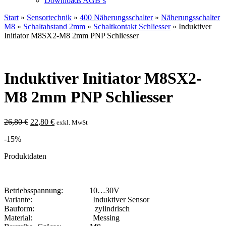
Downloads AGB`s
Start
»
Sensortechnik
»
400 Näherungsschalter
»
Näherungsschalter
M8
»
Schaltabstand 2mm
»
Schaltkontakt Schliesser
» Induktiver
Initiator M8SX2-M8 2mm PNP Schliesser
Induktiver Initiator M8SX2-
M8 2mm PNP Schliesser
Ursprünglicher
Aktueller
26,80
€
22,80
€
exkl. MwSt
Preis
Preis
-15%
war:
ist:
26,80 €
22,80 €.
Produktdaten
Betriebsspannung: 10…30V
Variante: Induktiver Sensor
Bauform: zylindrisch
Material: Messing