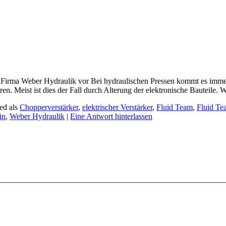
er Firma Weber Hydraulik vor Bei hydraulischen Pressen kommt es immer 
en. Meist ist dies der Fall durch Alterung der elektronische Bauteile.
ed als
Chopperverstärker
,
elektrischer Verstärker
,
Fluid Team
,
Fluid T
in
,
Weber Hydraulik
|
Eine Antwort hinterlassen