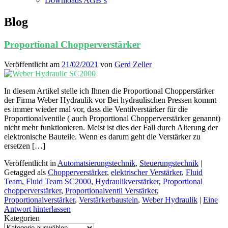
Downloads AGB`s
Blog
Proportional Chopperverstärker
Veröffentlicht am
21/02/2021
von
Gerd Zeller
In diesem Artikel stelle ich Ihnen die Proportional Chopperstärker
der Firma Weber Hydraulik vor Bei hydraulischen Pressen kommt
es immer wieder mal vor, dass die Ventilverstärker für die
Proportionalventile ( auch Proportional Chopperverstärker genannt)
nicht mehr funktionieren. Meist ist dies der Fall durch Alterung der
elektronische Bauteile. Wenn es darum geht die Verstärker zu
ersetzen […]
Veröffentlicht in
Automatsierungstechnik
,
Steuerungstechnik
|
Getagged als
Chopperverstärker
,
elektrischer Verstärker
,
Fluid
Team
,
Fluid Team SC2000
,
Hydraulikverstärker
,
Proportional
chopperverstärker
,
Proportionalventil Verstärker
,
Proportionalverstärker
,
Verstärkerbaustein
,
Weber Hydraulik
|
Eine
Antwort hinterlassen
Kategorien
Kategorien