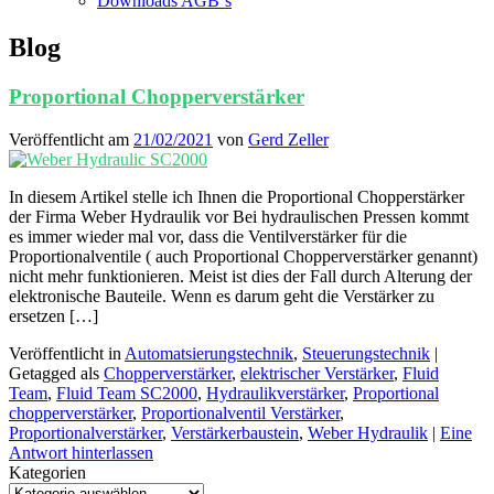
Downloads AGB`s
Blog
Proportional Chopperverstärker
Veröffentlicht am
21/02/2021
von
Gerd Zeller
In diesem Artikel stelle ich Ihnen die Proportional Chopperstärker
der Firma Weber Hydraulik vor Bei hydraulischen Pressen kommt
es immer wieder mal vor, dass die Ventilverstärker für die
Proportionalventile ( auch Proportional Chopperverstärker genannt)
nicht mehr funktionieren. Meist ist dies der Fall durch Alterung der
elektronische Bauteile. Wenn es darum geht die Verstärker zu
ersetzen […]
Veröffentlicht in
Automatsierungstechnik
,
Steuerungstechnik
|
Getagged als
Chopperverstärker
,
elektrischer Verstärker
,
Fluid
Team
,
Fluid Team SC2000
,
Hydraulikverstärker
,
Proportional
chopperverstärker
,
Proportionalventil Verstärker
,
Proportionalverstärker
,
Verstärkerbaustein
,
Weber Hydraulik
|
Eine
Antwort hinterlassen
Kategorien
Kategorien