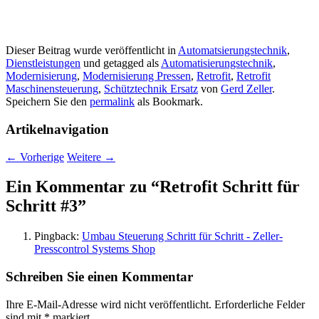
Dieser Beitrag wurde veröffentlicht in
Automatsierungstechnik
,
Dienstleistungen
und getagged als
Automatisierungstechnik
,
Modernisierung
,
Modernisierung Pressen
,
Retrofit
,
Retrofit
Maschinensteuerung
,
Schütztechnik Ersatz
von
Gerd Zeller
.
Speichern Sie den
permalink
als Bookmark.
Artikelnavigation
←
Vorherige
Weitere
→
Ein Kommentar zu “
Retrofit Schritt für
Schritt #3
”
Pingback:
Umbau Steuerung Schritt für Schritt - Zeller-
Presscontrol Systems Shop
Schreiben Sie einen Kommentar
Ihre E-Mail-Adresse wird nicht veröffentlicht.
Erforderliche Felder
sind mit
*
markiert