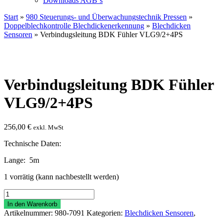
Downloads AGB`s
Start
»
980 Steuerungs- und Überwachungstechnik Pressen
»
Doppelblechkontrolle Blechdickenerkennung
»
Blechdicken
Sensoren
» Verbindugsleitung BDK Fühler VLG9/2+4PS
Verbindugsleitung BDK Fühler
VLG9/2+4PS
256,00
€
exkl. MwSt
Technische Daten:
Lange: 5m
1 vorrätig (kann nachbestellt werden)
Verbindugsleitung
BDK
In den Warenkorb
Fühler
Artikelnummer:
980-7091
Kategorien:
Blechdicken Sensoren
,