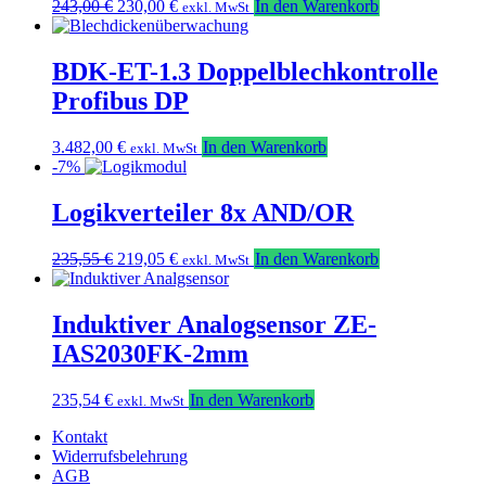
Ursprünglicher
Aktueller
243,00
€
230,00
€
In den Warenkorb
exkl. MwSt
Preis
Preis
war:
ist:
243,00 €
230,00 €.
BDK-ET-1.3 Doppelblechkontrolle
Profibus DP
3.482,00
€
In den Warenkorb
exkl. MwSt
-7%
Logikverteiler 8x AND/OR
Ursprünglicher
Aktueller
235,55
€
219,05
€
In den Warenkorb
exkl. MwSt
Preis
Preis
war:
ist:
235,55 €
219,05 €.
Induktiver Analogsensor ZE-
IAS2030FK-2mm
235,54
€
In den Warenkorb
exkl. MwSt
Kontakt
Widerrufsbelehrung
AGB