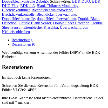
VLG9/2+4PS
Doppelblechkontrolle Zubehör
Schlagwörter:
BDK DUO
,
BDK
Menge
DUO Flex
,
BDK-1.3
,
Blank Thikness Monitoring
,
Blechdickenfühler
,
Blechdickenfühler-Weiche
,
Blechdickenkontrolle
,
Blechdickenüberwachung
,
Doppelblechkontrolle
,
doppelblechüberwachung
,
Double Blank
Detection
,
Double Blank Sensor
,
Double Sheet Detection
,
Double
Sheet Sensor
,
Eisenbleche
,
Klaschka
,
Überwachung von
Nichteisenblechen
Beschreibung
Rezensionen (0)
Wird benötigt zur zum Anschluss der Fühler DSPW an die BDK
Einheiten.
Rezensionen
Es gibt noch keine Rezensionen.
Schreiben Sie die erste Rezension für „Verbindugsleitung BDK
Fühler VLG9/2+4PS“
Ihre E-Mail-Adresse wird nicht veröffentlicht.
Erforderliche Felder
sind mit
*
markiert