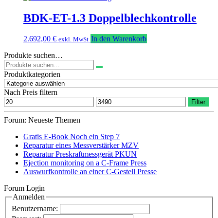
BDK-ET-1.3 Doppelblechkontrolle
2.692,00
€
In den Warenkorb
exkl. MwSt
Produkte suchen…
Suchen
nach:
Produktkategorien
Nach Preis filtern
Min.
Max.
Filter
Preis
Preis
Forum: Neueste Themen
Gratis E-Book Noch ein Step 7
Reparatur eines Messverstärker MZV
Reparatur Preskraftmessgerät PKUN
Ejection monitoring on a C-Frame Press
Auswurfkontrolle an einer C-Gestell Presse
Forum Login
Anmelden
Benutzername: