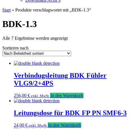
Downloads AGB`s
Start
» Produkte verschlagwortet mit „BDK-1.3“
BDK-1.3
Nach
Alle 7 Ergebnisse werden angezeigt
Beliebtheit
Sortieren nach
sortiert
Verbindugsleitung BDK Fühler
VLG9/2+4PS
256,00
€
In den Warenkorb
exkl. MwSt
Leitungsdose für BDK FP PN SMF6-3
24,00
€
In den Warenkorb
exkl. MwSt