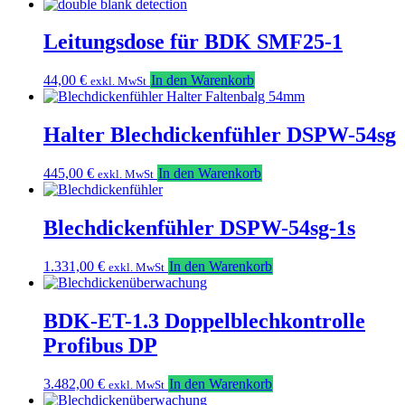
Leitungsdose für BDK SMF25-1
44,00
€
In den Warenkorb
exkl. MwSt
Halter Blechdickenfühler DSPW-54sg
445,00
€
In den Warenkorb
exkl. MwSt
Blechdickenfühler DSPW-54sg-1s
1.331,00
€
In den Warenkorb
exkl. MwSt
BDK-ET-1.3 Doppelblechkontrolle
Profibus DP
3.482,00
€
In den Warenkorb
exkl. MwSt