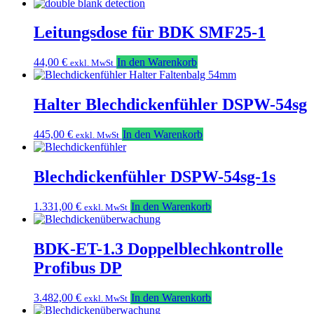
Leitungsdose für BDK SMF25-1
44,00
€
In den Warenkorb
exkl. MwSt
Halter Blechdickenfühler DSPW-54sg
445,00
€
In den Warenkorb
exkl. MwSt
Blechdickenfühler DSPW-54sg-1s
1.331,00
€
In den Warenkorb
exkl. MwSt
BDK-ET-1.3 Doppelblechkontrolle
Profibus DP
3.482,00
€
In den Warenkorb
exkl. MwSt