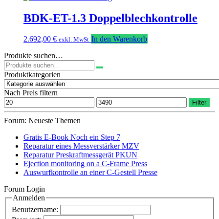
BDK-ET-1.3 Doppelblechkontrolle
2.692,00
€
In den Warenkorb
exkl. MwSt
Produkte suchen…
Suchen
nach:
Produktkategorien
Nach Preis filtern
Min.
Max.
Filter
Preis
Preis
Forum: Neueste Themen
Gratis E-Book Noch ein Step 7
Reparatur eines Messverstärker MZV
Reparatur Preskraftmessgerät PKUN
Ejection monitoring on a C-Frame Press
Auswurfkontrolle an einer C-Gestell Presse
Forum Login
Anmelden
Benutzername: