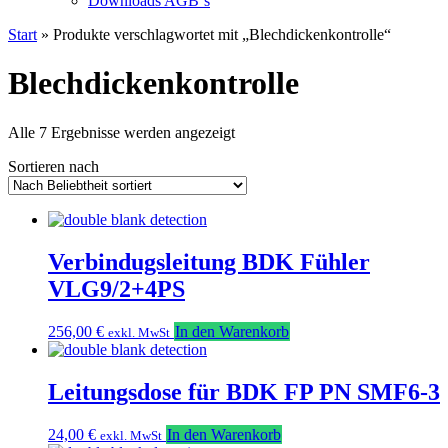
Downloads AGB`s
Start
» Produkte verschlagwortet mit „Blechdickenkontrolle“
Blechdickenkontrolle
Nach
Alle 7 Ergebnisse werden angezeigt
Beliebtheit
Sortieren nach
sortiert
Verbindugsleitung BDK Fühler
VLG9/2+4PS
256,00
€
In den Warenkorb
exkl. MwSt
Leitungsdose für BDK FP PN SMF6-3
24,00
€
In den Warenkorb
exkl. MwSt