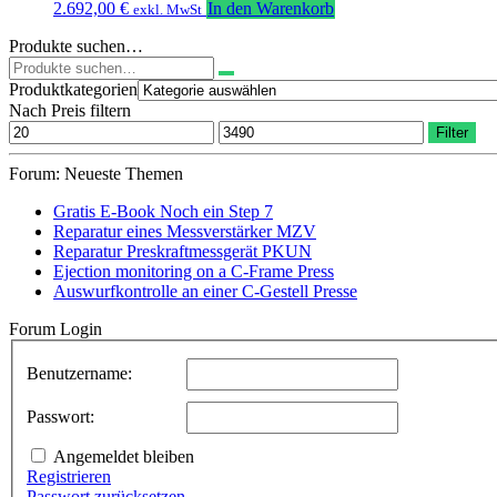
2.692,00
€
In den Warenkorb
exkl. MwSt
Produkte suchen…
Suchen
nach:
Produktkategorien
Nach Preis filtern
Min.
Max.
Filter
Preis
Preis
Forum: Neueste Themen
Gratis E-Book Noch ein Step 7
Reparatur eines Messverstärker MZV
Reparatur Preskraftmessgerät PKUN
Ejection monitoring on a C-Frame Press
Auswurfkontrolle an einer C-Gestell Presse
Forum Login
Benutzername:
Passwort:
Angemeldet bleiben
Registrieren
Passwort zurücksetzen