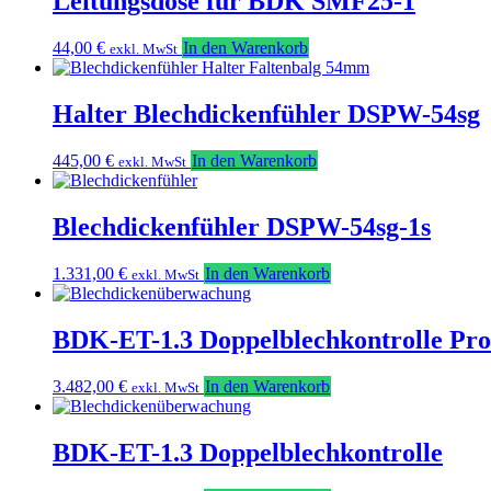
Leitungsdose für BDK SMF25-1
44,00
€
In den Warenkorb
exkl. MwSt
Halter Blechdickenfühler DSPW-54sg
445,00
€
In den Warenkorb
exkl. MwSt
Blechdickenfühler DSPW-54sg-1s
1.331,00
€
In den Warenkorb
exkl. MwSt
BDK-ET-1.3 Doppelblechkontrolle Pro
3.482,00
€
In den Warenkorb
exkl. MwSt
BDK-ET-1.3 Doppelblechkontrolle