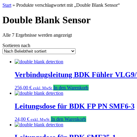
Start
» Produkte verschlagwortet mit „Double Blank Sensor“
Double Blank Sensor
Nach
Alle 7 Ergebnisse werden angezeigt
Beliebtheit
Sortieren nach
sortiert
Verbindugsleitung BDK Fühler VLG9
256,00
€
In den Warenkorb
exkl. MwSt
Leitungsdose für BDK FP PN SMF6-3
24,00
€
In den Warenkorb
exkl. MwSt