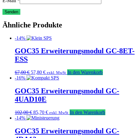
E-Mail
*
Ähnliche Produkte
-14%
GOC35 Erweiterungsmodul GC-8ET-
ESS
Ursprünglicher
Aktueller
67,00
€
57,80
€
In den Warenkorb
exkl. MwSt
Preis
Preis
-16%
war:
ist:
67,00 €
57,80 €.
GOC35 Erweiterungsmodul GC-
4UAD10E
Ursprünglicher
Aktueller
102,00
€
85,70
€
In den Warenkorb
exkl. MwSt
Preis
Preis
-14%
war:
ist:
102,00 €
85,70 €.
GOC35 Erweiterungsmodul GC-