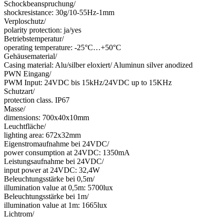
Schockbeanspruchung/
shockresistance: 30g/10-55Hz-1mm
Verploschutz/
polarity protection: ja/yes
Betriebstemperatur/
operating temperature: -25°C…+50°C
Gehäusematerial/
Casing material: Alu/silber eloxiert/ Aluminun silver anodized
PWN Eingang/
PWM Input: 24VDC bis 15kHz/24VDC up to 15KHz
Schutzart/
protection class. IP67
Masse/
dimensions: 700x40x10mm
Leuchtfläche/
lighting area: 672x32mm
Eigenstromaufnahme bei 24VDC/
power consumption at 24VDC: 1350mA
Leistungsaufnahme bei 24VDC/
input power at 24VDC: 32,4W
Beleuchtungsstärke bei 0,5m/
illumination value at 0,5m: 5700lux
Beleuchtungsstärke bei 1m/
illumination value at 1m: 1665lux
Lichtrom/