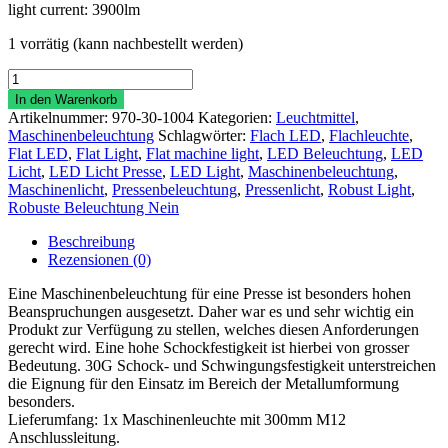
light current: 3900lm
1 vorrätig (kann nachbestellt werden)
Maschinenleuchte
MB-
In den Warenkorb
700-
Artikelnummer:
970-30-1004
Kategorien:
Leuchtmittel
,
W-
Maschinenbeleuchtung
Schlagwörter:
Flach LED
,
Flachleuchte
,
KST4
Flat LED
,
Flat Light
,
Flat machine light
,
LED Beleuchtung
,
LED
Menge
Licht
,
LED Licht Presse
,
LED Light
,
Maschinenbeleuchtung
,
Maschinenlicht
,
Pressenbeleuchtung
,
Pressenlicht
,
Robust Light
,
Robuste Beleuchtung Nein
Beschreibung
Rezensionen (0)
Eine Maschinenbeleuchtung für eine Presse ist besonders hohen
Beanspruchungen ausgesetzt. Daher war es und sehr wichtig ein
Produkt zur Verfügung zu stellen, welches diesen Anforderungen
gerecht wird. Eine hohe Schockfestigkeit ist hierbei von grosser
Bedeutung. 30G Schock- und Schwingungsfestigkeit unterstreichen
die Eignung für den Einsatz im Bereich der Metallumformung
besonders.
Lieferumfang: 1x Maschinenleuchte mit 300mm M12
Anschlussleitung.