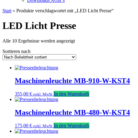
Downloads AGB`s
Start
» Produkte verschlagwortet mit „LED Licht Presse“
LED Licht Presse
Nach
Alle 10 Ergebnisse werden angezeigt
Beliebtheit
Sortieren nach
sortiert
Maschinenleuchte MB-910-W-KST4
355,00
€
In den Warenkorb
exkl. MwSt
Maschinenleuchte MB-480-W-KST4
175,00
€
In den Warenkorb
exkl. MwSt