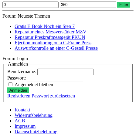
Min.
Max.
Filter
Preis
Preis
Forum: Neueste Themen
Gratis E-Book Noch ein Step 7
Reparatur eines Messverstärker MZV
Reparatur Preskraftmessgerät PKUN
Ejection monitoring on a C-Frame Press
Auswurfkontrolle an einer C-Gestell Presse
Forum Login
Anmelden
Benutzername:
Passwort:
Angemeldet bleiben
Anmelden
Registrieren
Passwort zurücksetzen
Kontakt
Widerrufsbelehrung
AGB
Impressum
Datenschutzbelehrung