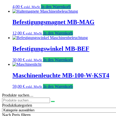
4,00
€
In den Warenkorb
exkl. MwSt
Befestigungsmagnet MB-MAG
12,00
€
In den Warenkorb
exkl. MwSt
Befestigungswinkel MB-BEF
30,00
€
In den Warenkorb
exkl. MwSt
Maschinenleuchte MB-100-W-KST4
59,00
€
In den Warenkorb
exkl. MwSt
Produkte suchen…
Suchen
nach:
Produktkategorien
Nach Preis filtern