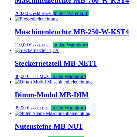
Maschinenleuchte MB-700-W-KST4
260,00
€
In den Warenkorb
exkl. MwSt
Maschinenleuchte MB-250-W-KST4
110,00
€
In den Warenkorb
exkl. MwSt
Steckernetzteil MB-NET1
30,00
€
In den Warenkorb
exkl. MwSt
Dimm-Modul MB-DIM
39,00
€
In den Warenkorb
exkl. MwSt
Nutensteine MB-NUT