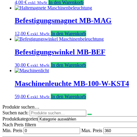
4,00
€
In den Warenkorb
exkl. MwSt
Befestigungsmagnet MB-MAG
12,00
€
In den Warenkorb
exkl. MwSt
Befestigungswinkel MB-BEF
30,00
€
In den Warenkorb
exkl. MwSt
Maschinenleuchte MB-100-W-KST4
59,00
€
In den Warenkorb
exkl. MwSt
Produkte suchen…
Suchen nach:
Produktkategorien
Nach Preis filtern
Min. Preis
Max. Preis