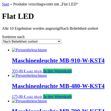
Start
» Produkte verschlagwortet mit „Flat LED“
Flat LED
Alle 10 Ergebnisse werden angezeigt
Nach Beliebtheit sortiert
Sortieren nach
Maschinenleuchte MB-910-W-KST4
355,00
€
In den Warenkorb
exkl. MwSt
Maschinenleuchte MB-480-W-KST4
175,00
€
In den Warenkorb
exkl. MwSt