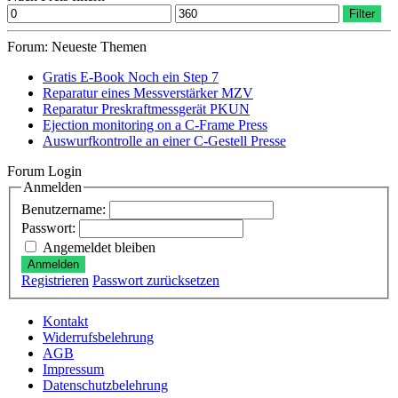
Min.
Max.
Filter
Preis
Preis
Forum: Neueste Themen
Gratis E-Book Noch ein Step 7
Reparatur eines Messverstärker MZV
Reparatur Preskraftmessgerät PKUN
Ejection monitoring on a C-Frame Press
Auswurfkontrolle an einer C-Gestell Presse
Forum Login
Anmelden
Benutzername:
Passwort:
Angemeldet bleiben
Anmelden
Registrieren
Passwort zurücksetzen
Kontakt
Widerrufsbelehrung
AGB
Impressum
Datenschutzbelehrung