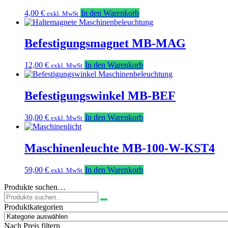
4,00
€
In den Warenkorb
exkl. MwSt
Befestigungsmagnet MB-MAG
12,00
€
In den Warenkorb
exkl. MwSt
Befestigungswinkel MB-BEF
30,00
€
In den Warenkorb
exkl. MwSt
Maschinenleuchte MB-100-W-KST4
59,00
€
In den Warenkorb
exkl. MwSt
Produkte suchen…
Suchen
nach:
Produktkategorien
Nach Preis filtern