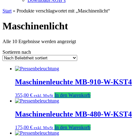
Downloads AGB`s
Start
» Produkte verschlagwortet mit „Maschinenlicht“
Maschinenlicht
Nach
Alle 10 Ergebnisse werden angezeigt
Beliebtheit
Sortieren nach
sortiert
Maschinenleuchte MB-910-W-KST4
355,00
€
In den Warenkorb
exkl. MwSt
Maschinenleuchte MB-480-W-KST4
175,00
€
In den Warenkorb
exkl. MwSt