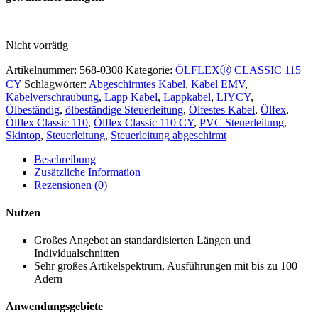
Nicht vorrätig
Artikelnummer:
568-0308
Kategorie:
ÖLFLEXⓇ CLASSIC 115
CY
Schlagwörter:
Abgeschirmtes Kabel
,
Kabel EMV
,
Kabelverschraubung
,
Lapp Kabel
,
Lappkabel
,
LIYCY
,
Ölbeständig
,
ölbeständige Steuerleitung
,
Ölfestes Kabel
,
Ölfex
,
Ölflex Classic 110
,
Ölflex Classic 110 CY
,
PVC Steuerleitung
,
Skintop
,
Steuerleitung
,
Steuerleitung abgeschirmt
Beschreibung
Zusätzliche Information
Rezensionen (0)
Nutzen
Großes Angebot an standardisierten Längen und
Individualschnitten
Sehr großes Artikelspektrum, Ausführungen mit bis zu 100
Adern
Anwendungsgebiete