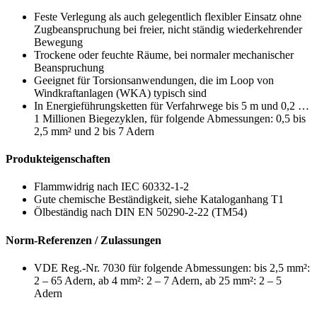
Feste Verlegung als auch gelegentlich flexibler Einsatz ohne
Zugbeanspruchung bei freier, nicht ständig wiederkehrender
Bewegung
Trockene oder feuchte Räume, bei normaler mechanischer
Beanspruchung
Geeignet für Torsionsanwendungen, die im Loop von
Windkraftanlagen (WKA) typisch sind
In Energieführungsketten für Verfahrwege bis 5 m und 0,2 …
1 Millionen Biegezyklen, für folgende Abmessungen: 0,5 bis
2,5 mm² und 2 bis 7 Adern
Produkteigenschaften
Flammwidrig nach IEC 60332-1-2
Gute chemische Beständigkeit, siehe Kataloganhang T1
Ölbeständig nach DIN EN 50290-2-22 (TM54)
Norm-Referenzen / Zulassungen
VDE Reg.-Nr. 7030 für folgende Abmessungen: bis 2,5 mm²:
2 – 65 Adern, ab 4 mm²: 2 – 7 Adern, ab 25 mm²: 2 – 5
Adern