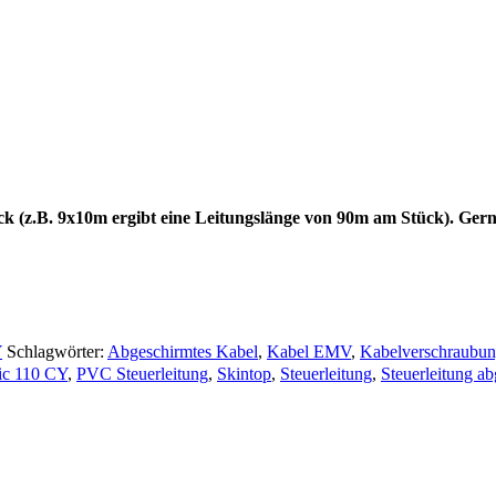
ck (z.B. 9x10m ergibt eine Leitungslänge von 90m am Stück). Gern
Y
Schlagwörter:
Abgeschirmtes Kabel
,
Kabel EMV
,
Kabelverschraubu
sic 110 CY
,
PVC Steuerleitung
,
Skintop
,
Steuerleitung
,
Steuerleitung a