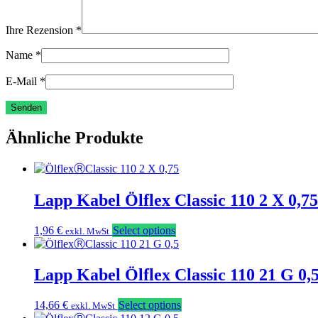
Ihre Rezension
*
Name
*
E-Mail
*
Ähnliche Produkte
Lapp Kabel Ölflex Classic 110 2 X 0,
1,96
€
Select options
exkl. MwSt
Lapp Kabel Ölflex Classic 110 21 G 0
14,66
€
Select options
exkl. MwSt