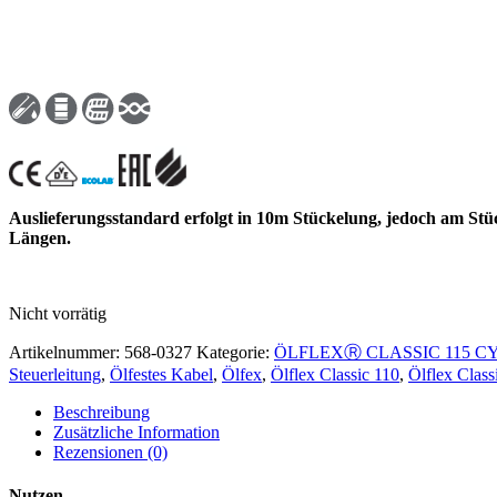
Auslieferungsstandard erfolgt in 10m Stückelung, jedoch am Stü
Längen.
Nicht vorrätig
Artikelnummer:
568-0327
Kategorie:
ÖLFLEXⓇ CLASSIC 115 C
Steuerleitung
,
Ölfestes Kabel
,
Ölfex
,
Ölflex Classic 110
,
Ölflex Clas
Beschreibung
Zusätzliche Information
Rezensionen (0)
Nutzen