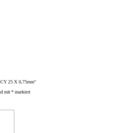
 115CY 25 X 0,75mm“
nd mit
*
markiert