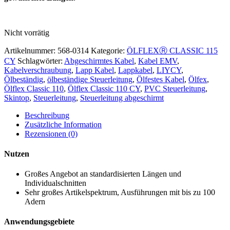
Nicht vorrätig
Artikelnummer:
568-0314
Kategorie:
ÖLFLEXⓇ CLASSIC 115
CY
Schlagwörter:
Abgeschirmtes Kabel
,
Kabel EMV
,
Kabelverschraubung
,
Lapp Kabel
,
Lappkabel
,
LIYCY
,
Ölbeständig
,
ölbeständige Steuerleitung
,
Ölfestes Kabel
,
Ölfex
,
Ölflex Classic 110
,
Ölflex Classic 110 CY
,
PVC Steuerleitung
,
Skintop
,
Steuerleitung
,
Steuerleitung abgeschirmt
Beschreibung
Zusätzliche Information
Rezensionen (0)
Nutzen
Großes Angebot an standardisierten Längen und
Individualschnitten
Sehr großes Artikelspektrum, Ausführungen mit bis zu 100
Adern
Anwendungsgebiete