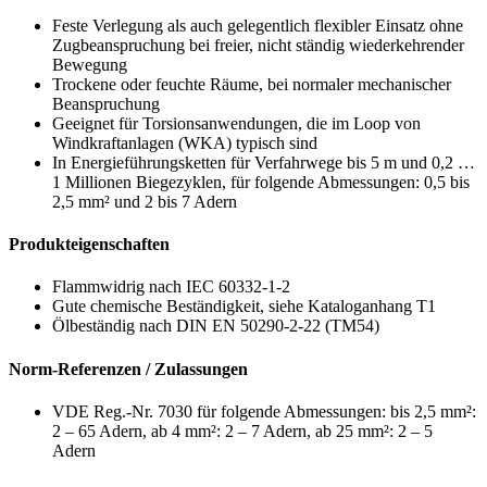
Feste Verlegung als auch gelegentlich flexibler Einsatz ohne
Zugbeanspruchung bei freier, nicht ständig wiederkehrender
Bewegung
Trockene oder feuchte Räume, bei normaler mechanischer
Beanspruchung
Geeignet für Torsionsanwendungen, die im Loop von
Windkraftanlagen (WKA) typisch sind
In Energieführungsketten für Verfahrwege bis 5 m und 0,2 …
1 Millionen Biegezyklen, für folgende Abmessungen: 0,5 bis
2,5 mm² und 2 bis 7 Adern
Produkteigenschaften
Flammwidrig nach IEC 60332-1-2
Gute chemische Beständigkeit, siehe Kataloganhang T1
Ölbeständig nach DIN EN 50290-2-22 (TM54)
Norm-Referenzen / Zulassungen
VDE Reg.-Nr. 7030 für folgende Abmessungen: bis 2,5 mm²:
2 – 65 Adern, ab 4 mm²: 2 – 7 Adern, ab 25 mm²: 2 – 5
Adern