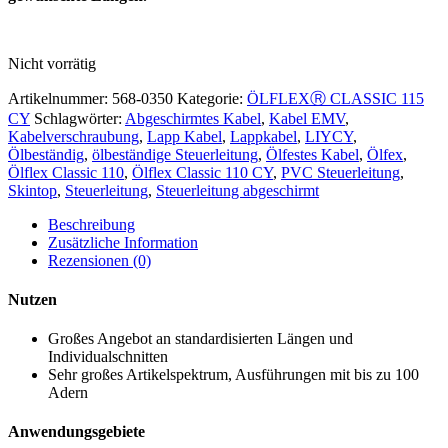
Nicht vorrätig
Artikelnummer:
568-0350
Kategorie:
ÖLFLEXⓇ CLASSIC 115
CY
Schlagwörter:
Abgeschirmtes Kabel
,
Kabel EMV
,
Kabelverschraubung
,
Lapp Kabel
,
Lappkabel
,
LIYCY
,
Ölbeständig
,
ölbeständige Steuerleitung
,
Ölfestes Kabel
,
Ölfex
,
Ölflex Classic 110
,
Ölflex Classic 110 CY
,
PVC Steuerleitung
,
Skintop
,
Steuerleitung
,
Steuerleitung abgeschirmt
Beschreibung
Zusätzliche Information
Rezensionen (0)
Nutzen
Großes Angebot an standardisierten Längen und
Individualschnitten
Sehr großes Artikelspektrum, Ausführungen mit bis zu 100
Adern
Anwendungsgebiete