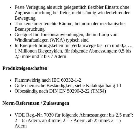
Feste Verlegung als auch gelegentlich flexibler Einsatz ohne
Zugbeanspruchung bei freier, nicht ständig wiederkehrender
Bewegung
Trockene oder feuchte Räume, bei normaler mechanischer
Beanspruchung
Geeignet für Torsionsanwendungen, die im Loop von
Windkraftanlagen (WKA) typisch sind
In Energieführungsketten für Verfahrwege bis 5 m und 0,2 …
1 Millionen Biegezyklen, für folgende Abmessungen: 0,5 bis
2,5 mm² und 2 bis 7 Adern
Produkteigenschaften
Flammwidrig nach IEC 60332-1-2
Gute chemische Beständigkeit, siehe Kataloganhang T1
Ölbeständig nach DIN EN 50290-2-22 (TM54)
Norm-Referenzen / Zulassungen
VDE Reg.-Nr. 7030 für folgende Abmessungen: bis 2,5 mm²:
2 – 65 Adern, ab 4 mm²: 2 – 7 Adern, ab 25 mm²: 2 – 5
Adern