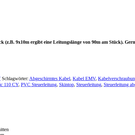
ck (z.B. 9x10m ergibt eine Leitungslänge von 90m am Stück). Gern
Y
Schlagwörter:
Abgeschirmtes Kabel
,
Kabel EMV
,
Kabelverschraubu
sic 110 CY
,
PVC Steuerleitung
,
Skintop
,
Steuerleitung
,
Steuerleitung a
itten
ern