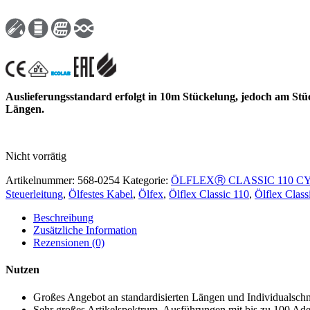
Auslieferungsstandard erfolgt in 10m Stückelung, jedoch am Stü
Längen.
Nicht vorrätig
Artikelnummer:
568-0254
Kategorie:
ÖLFLEXⓇ CLASSIC 110 C
Steuerleitung
,
Ölfestes Kabel
,
Ölfex
,
Ölflex Classic 110
,
Ölflex Clas
Beschreibung
Zusätzliche Information
Rezensionen (0)
Nutzen
Großes Angebot an standardisierten Längen und Individualschn
Sehr großes Artikelspektrum, Ausführungen mit bis zu 100 Ad