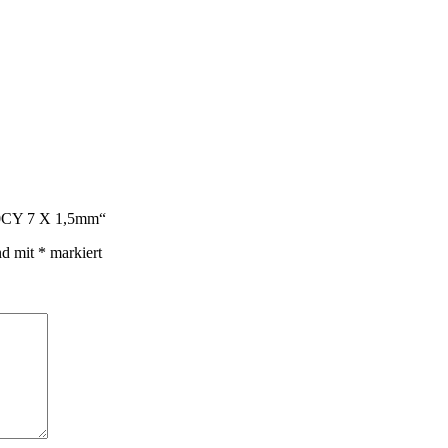
110CY 7 X 1,5mm“
nd mit
*
markiert