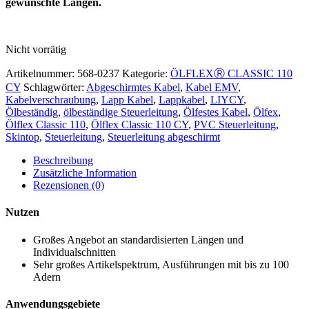
gewünschte Längen.
Nicht vorrätig
Artikelnummer:
568-0237
Kategorie:
ÖLFLEXⓇ CLASSIC 110
CY
Schlagwörter:
Abgeschirmtes Kabel
,
Kabel EMV
,
Kabelverschraubung
,
Lapp Kabel
,
Lappkabel
,
LIYCY
,
Ölbeständig
,
ölbeständige Steuerleitung
,
Ölfestes Kabel
,
Ölfex
,
Ölflex Classic 110
,
Ölflex Classic 110 CY
,
PVC Steuerleitung
,
Skintop
,
Steuerleitung
,
Steuerleitung abgeschirmt
Beschreibung
Zusätzliche Information
Rezensionen (0)
Nutzen
Großes Angebot an standardisierten Längen und
Individualschnitten
Sehr großes Artikelspektrum, Ausführungen mit bis zu 100
Adern
Anwendungsgebiete