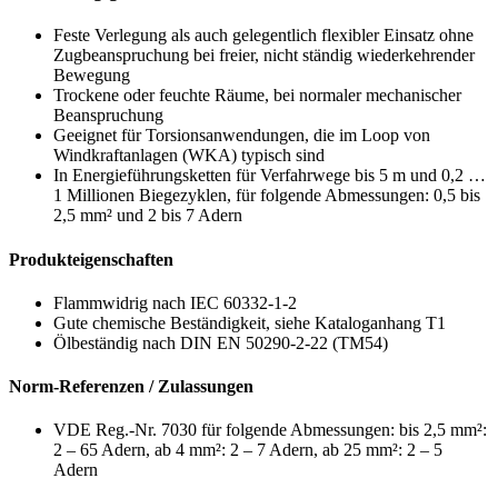
Feste Verlegung als auch gelegentlich flexibler Einsatz ohne
Zugbeanspruchung bei freier, nicht ständig wiederkehrender
Bewegung
Trockene oder feuchte Räume, bei normaler mechanischer
Beanspruchung
Geeignet für Torsionsanwendungen, die im Loop von
Windkraftanlagen (WKA) typisch sind
In Energieführungsketten für Verfahrwege bis 5 m und 0,2 …
1 Millionen Biegezyklen, für folgende Abmessungen: 0,5 bis
2,5 mm² und 2 bis 7 Adern
Produkteigenschaften
Flammwidrig nach IEC 60332-1-2
Gute chemische Beständigkeit, siehe Kataloganhang T1
Ölbeständig nach DIN EN 50290-2-22 (TM54)
Norm-Referenzen / Zulassungen
VDE Reg.-Nr. 7030 für folgende Abmessungen: bis 2,5 mm²:
2 – 65 Adern, ab 4 mm²: 2 – 7 Adern, ab 25 mm²: 2 – 5
Adern