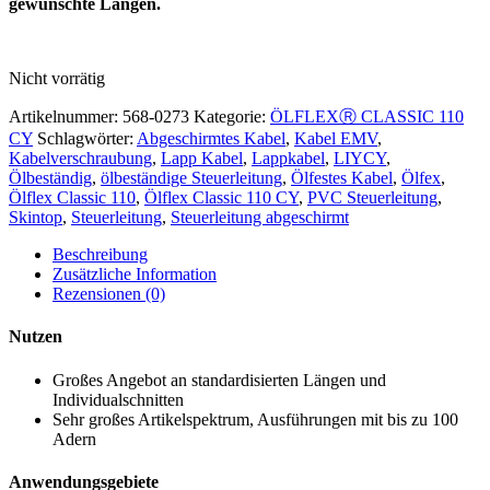
gewünschte Längen.
Nicht vorrätig
Artikelnummer:
568-0273
Kategorie:
ÖLFLEXⓇ CLASSIC 110
CY
Schlagwörter:
Abgeschirmtes Kabel
,
Kabel EMV
,
Kabelverschraubung
,
Lapp Kabel
,
Lappkabel
,
LIYCY
,
Ölbeständig
,
ölbeständige Steuerleitung
,
Ölfestes Kabel
,
Ölfex
,
Ölflex Classic 110
,
Ölflex Classic 110 CY
,
PVC Steuerleitung
,
Skintop
,
Steuerleitung
,
Steuerleitung abgeschirmt
Beschreibung
Zusätzliche Information
Rezensionen (0)
Nutzen
Großes Angebot an standardisierten Längen und
Individualschnitten
Sehr großes Artikelspektrum, Ausführungen mit bis zu 100
Adern
Anwendungsgebiete