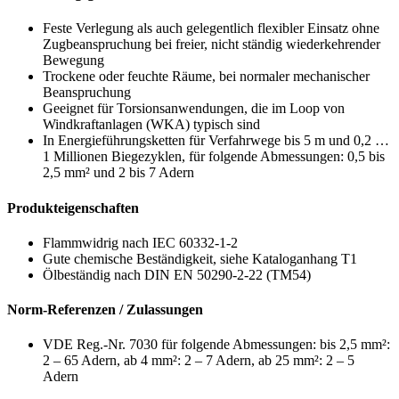
Feste Verlegung als auch gelegentlich flexibler Einsatz ohne
Zugbeanspruchung bei freier, nicht ständig wiederkehrender
Bewegung
Trockene oder feuchte Räume, bei normaler mechanischer
Beanspruchung
Geeignet für Torsionsanwendungen, die im Loop von
Windkraftanlagen (WKA) typisch sind
In Energieführungsketten für Verfahrwege bis 5 m und 0,2 …
1 Millionen Biegezyklen, für folgende Abmessungen: 0,5 bis
2,5 mm² und 2 bis 7 Adern
Produkteigenschaften
Flammwidrig nach IEC 60332-1-2
Gute chemische Beständigkeit, siehe Kataloganhang T1
Ölbeständig nach DIN EN 50290-2-22 (TM54)
Norm-Referenzen / Zulassungen
VDE Reg.-Nr. 7030 für folgende Abmessungen: bis 2,5 mm²:
2 – 65 Adern, ab 4 mm²: 2 – 7 Adern, ab 25 mm²: 2 – 5
Adern