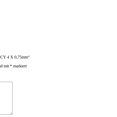
110CY 4 X 0,75mm“
nd mit
*
markiert