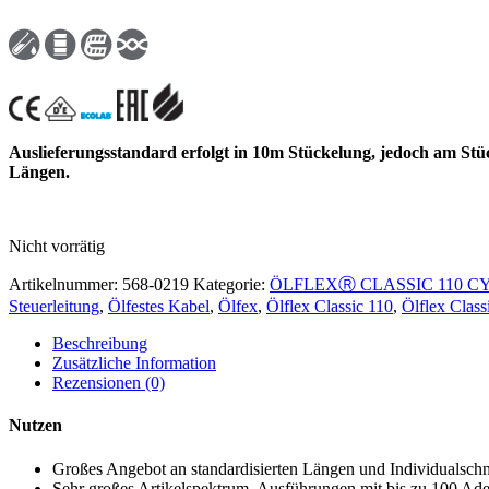
Auslieferungsstandard erfolgt in 10m Stückelung, jedoch am Stü
Längen.
Nicht vorrätig
Artikelnummer:
568-0219
Kategorie:
ÖLFLEXⓇ CLASSIC 110 C
Steuerleitung
,
Ölfestes Kabel
,
Ölfex
,
Ölflex Classic 110
,
Ölflex Clas
Beschreibung
Zusätzliche Information
Rezensionen (0)
Nutzen
Großes Angebot an standardisierten Längen und Individualschn
Sehr großes Artikelspektrum, Ausführungen mit bis zu 100 Ad