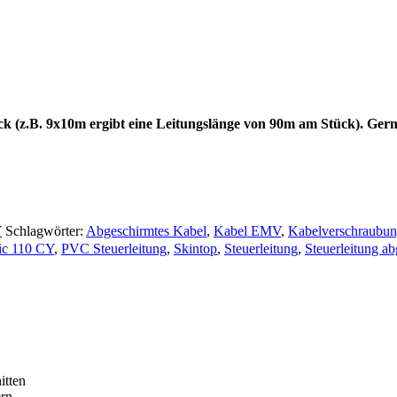
ck (z.B. 9x10m ergibt eine Leitungslänge von 90m am Stück). Gern
Y
Schlagwörter:
Abgeschirmtes Kabel
,
Kabel EMV
,
Kabelverschraubu
sic 110 CY
,
PVC Steuerleitung
,
Skintop
,
Steuerleitung
,
Steuerleitung a
itten
ern