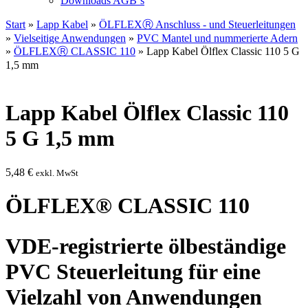
Downloads AGB`s
Start
»
Lapp Kabel
»
ÖLFLEXⓇ Anschluss - und Steuerleitungen
»
Vielseitige Anwendungen
»
PVC Mantel und nummerierte Adern
»
ÖLFLEXⓇ CLASSIC 110
» Lapp Kabel Ölflex Classic 110 5 G
1,5 mm
Lapp Kabel Ölflex Classic 110
5 G 1,5 mm
5,48
€
exkl. MwSt
ÖLFLEX® CLASSIC 110
VDE-registrierte ölbeständige
PVC Steuerleitung für eine
Vielzahl von Anwendungen