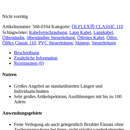
Nicht vorrätig
Artikelnummer:
568-0104
Kategorie:
ÖLFLEXⓇ CLASSIC 110
Schlagwörter:
Kabelverschraubung
,
Lapp Kabel
,
Lappkabel
,
Ölbeständig
,
ölbeständige Steuerleitung
,
Ölfestes Kabel
,
Ölfex
,
Ölflex Classic 110
,
PVC Steuerleitung
,
Skintop
,
Steuerleitung
Beschreibung
Zusätzliche Information
Rezensionen (0)
Nutzen
Großes Angebot an standardisierten Längen und
Individualschnitten
Sehr großes Artikelspektrum, Ausführungen mit bis zu 100
Adern
Anwendungsgebiete
Feste Verlegung als auch gelegentlich flexibler Einsatz ohne
Zugbeanspruchung bei freier, nicht ständig wiederkehrender