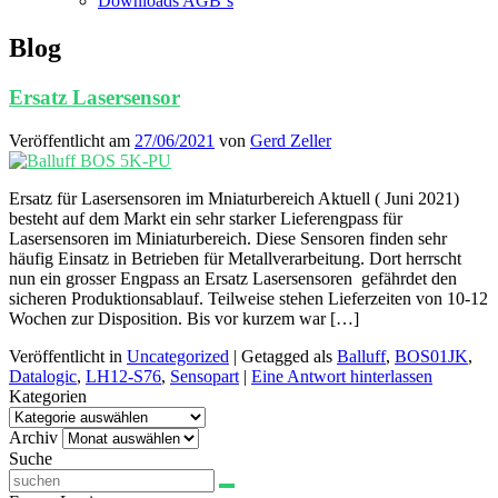
Downloads AGB`s
Blog
Ersatz Lasersensor
Veröffentlicht am
27/06/2021
von
Gerd Zeller
Ersatz für Lasersensoren im Mniaturbereich Aktuell ( Juni 2021)
besteht auf dem Markt ein sehr starker Lieferengpass für
Lasersensoren im Miniaturbereich. Diese Sensoren finden sehr
häufig Einsatz in Betrieben für Metallverarbeitung. Dort herrscht
nun ein grosser Engpass an Ersatz Lasersensoren gefährdet den
sicheren Produktionsablauf. Teilweise stehen Lieferzeiten von 10-12
Wochen zur Disposition. Bis vor kurzem war […]
Veröffentlicht in
Uncategorized
|
Getagged als
Balluff
,
BOS01JK
,
Datalogic
,
LH12-S76
,
Sensopart
|
Eine Antwort hinterlassen
Kategorien
Kategorien
Archiv
Archiv
Suche