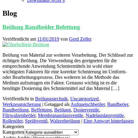
Downloads AGB`s
Blog
Beölung Bandbeöler Befettung
Veröffentlicht am
11/01/2019
von
Gerd Zeller
Beölung von Material zur weiteren Verarbeitung. Der Schlüssel zur
richtigen Beölung. Die Verwendung des geeigneten für die
entsprechende Anwendung Schmiermittels ist wohl einer
wichtigsten Faktoren für eine korrekte Schmierung im Umform-
oder Bearbeitungsprozess. Des weiteren ist die Methode das
Medium aufzutragen ein Faktor. Genauso wichtig ist es die
benötigte Dosierung des Schmiermittel auf das Material […]
Veröffentlicht in
Beölungstechnik
,
Uncategorized
,
Werkzeugsicherung
|
Getagged als
Aufquetschbeöler
,
Bandbeöer
,
Bandbeölung
,
Beffettung
,
Beölung
,
Dosierventile
,
Filzwalzenbeöler
,
Membranauslassventile
,
Nadelauslassventile
,
Rollenöler
,
Sprühventil
,
Walzenbeölung
|
Eine Antwort hinterlassen
Kategorien
Kategorien
Archiv
Archiv